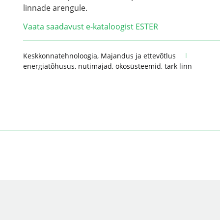
linnade arengule.
Vaata saadavust e-kataloogist ESTER
Keskkonnatehnoloogia
,
Majandus ja ettevõtlus
energiatõhusus
,
nutimajad
,
ökosüsteemid
,
tark linn