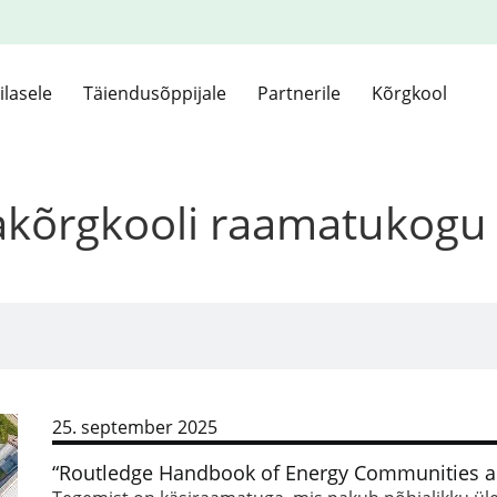
ilasele
Täiendusõppijale
Partnerile
Kõrgkool
kakõrgkooli raamatukogu
25. september 2025
“Routledge Handbook of Energy Communities an