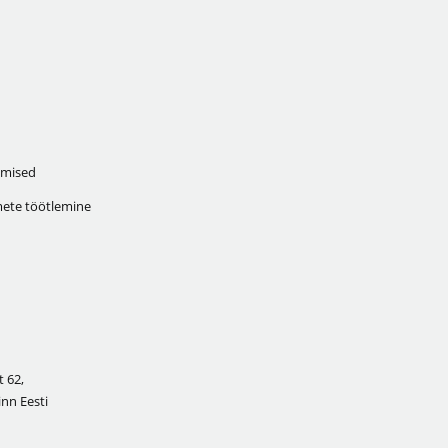
mised
ete töötlemine
 62,
inn Eesti