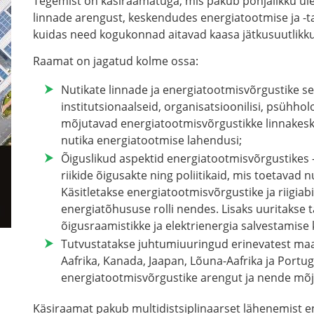
Tegemist on käsiraamatuga, mis pakub põhjalikku ül
linnade arengust, keskendudes energiatootmise ja -t
kuidas need kogukonnad aitavad kaasa jätkusuutlikkus
Raamat on jagatud kolme ossa:
Nutikate linnade ja energiatootmisvõrgustike se
institutsionaalseid, organisatsioonilisi, psühholo
mõjutavad energiatootmisvõrgustikke linnakesk
nutika energiatootmise lahendusi;
Õiguslikud aspektid energiatootmisvõrgustikes –
riikide õigusakte ning poliitikaid, mis toetavad
Käsitletakse energiatootmisvõrgustike ja riigiabi
energiatõhususe rolli nendes. Lisaks uuritaks
õigusraamistikke ja elektrienergia salvestamise
Tutvustatakse juhtumiuuringud erinevatest maa
Aafrika, Kanada, Jaapan, Lõuna-Aafrika ja Portug
energiatootmisvõrgustike arengut ja nende mõj
Käsiraamat pakub multidistsiplinaarset lähenemist e