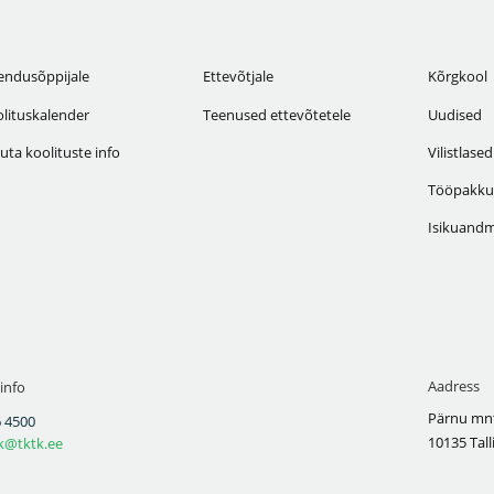
endusõppijale
Ettevõtjale
Kõrgkool
lituskalender
Teenused ettevõtetele
Uudised
uta koolituste info
Vilistlased
Tööpakku
Isikuandm
Aadress
info
Pärnu mnt
 4500
10135 Tall
k@tktk.ee