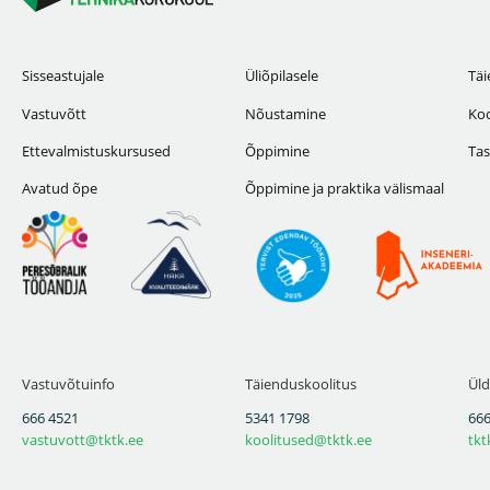
Sisseastujale
Üliõpilasele
Täi
Vastuvõtt
Nõustamine
Koo
Ettevalmistuskursused
Õppimine
Tas
Avatud õpe
Õppimine ja praktika välismaal
Vastuvõtuinfo
Täienduskoolitus
Üld
666 4521
5341 1798
666
vastuvott@tktk.ee
koolitused@tktk.ee
tkt