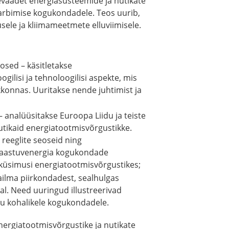
evaadet energiasüsteemide ja nutikate
arbimise kogukondadele. Teos uurib,
ele ja kliimameetmete elluviimisele.
osed – käsitletakse
ogilisi ja tehnoloogilisi aspekte, mis
konnas. Uuritakse nende juhtimist ja
 analüüsitakse Euroopa Liidu ja teiste
 nutikaid energiatootmisvõrgustikke.
 reeglite seoseid ning
e taastuvenergia kogukondade
 küsimusi energiatootmisvõrgustikes;
ilma piirkondadest, sealhulgas
al. Need uuringud illustreerivad
u kohalikele kogukondadele.
nergiatootmisvõrgustike ja nutikate