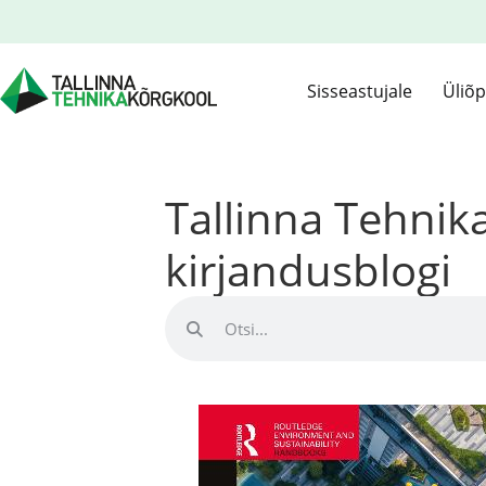
Sisseastujale
Üliõp
Tallinna Tehni
kirjandusblogi