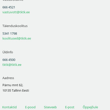
666 4521
vastuvott@tktk.ee
Täienduskoolitus
5341 1798
koolitused@tktk.ee
Üldinfo
666 4500
tktk@tktk.ee
Aadress
Pärnu mnt 62,
10135 Tallinn Eesti
Kontaktid
E-pood
Siseveeb
E-post
Õppejõule