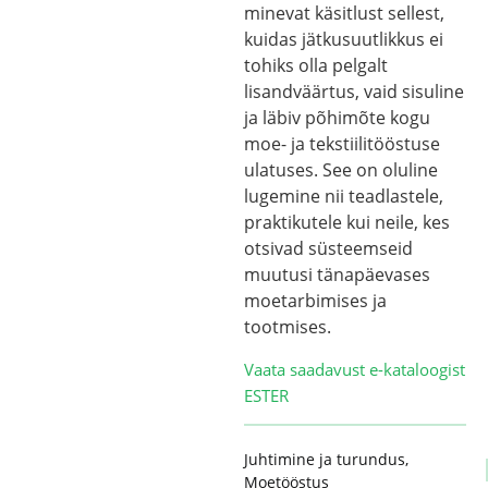
minevat käsitlust sellest,
kuidas jätkusuutlikkus ei
tohiks olla pelgalt
lisandväärtus, vaid sisuline
ja läbiv põhimõte kogu
moe- ja tekstiilitööstuse
ulatuses. See on oluline
lugemine nii teadlastele,
praktikutele kui neile, kes
otsivad süsteemseid
muutusi tänapäevases
moetarbimises ja
tootmises.
Vaata saadavust e-kataloogist
ESTER
Juhtimine ja turundus
,
Moetööstus