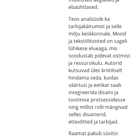
ebaühtlased.
Teos analüüsib ka
tarbijakäitumist ja selle
mõju keskkonnale. Mood
ja tekstiilitooted on sageli
lühikese elueaga, mis
soodustab pidevat ostmist
ja ressursikulu. Autorid
kutsuvad üles kriitiliselt
hindama seda, kuidas
väärtusi ja eetikat saab
integreerida disaini ja
tootmise protsessidesse
ning millist rolli mängivad
selles disainerid,
ettevõtted ja tarbijad.
Raamat pakub süvitsi