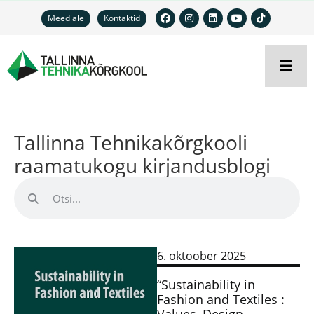
Meediale
Kontaktid
Tallinna Tehnikakõrgkooli
raamatukogu kirjandusblogi
6. oktoober 2025
“Sustainability in
Fashion and Textiles :