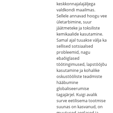
keskkonnajalajäljega
valdkondi maailmas.
Sellele annavad hoogu vee
ületarbimine, suur
jäätmeteke ja toksiliste
kemikaalide kasutamine.
Samal ajal tuuakse välja ka
sellised sotsiaalsed
probleemid, nagu
ebaõiglased
töötingimused, lapstööjõu
kasutamine ja kohalike
oskustööliste teadmiste
hääbumine
globaliseerumise
tagajärjel. Kuigi avalik
surve eetilisema tootmise
suunas on kasvanud, on
muutused aeglased ja