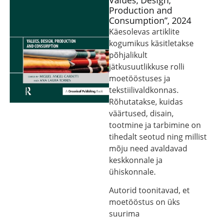
Values, Design,
Production and
Consumption”, 2024
Käesolevas artiklite
kogumikus käsitletakse
põhjalikult
jätkusuutlikkuse rolli
moetööstuses ja
tekstiilivaldkonnas.
Rõhutatakse, kuidas
väärtused, disain,
tootmine ja tarbimine on
tihedalt seotud ning millist
mõju need avaldavad
keskkonnale ja
ühiskonnale.
Autorid toonitavad, et
moetööstus on üks
suurima