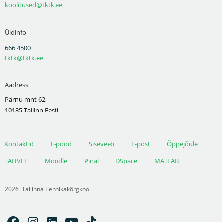
koolitused@tktk.ee
Üldinfo
666 4500
tktk@tktk.ee
Aadress
Pärnu mnt 62,
10135 Tallinn Eesti
Kontaktid
E-pood
Siseveeb
E-post
Õppejõule
TAHVEL
Moodle
Pinal
DSpace
MATLAB
2026
Tallinna Tehnikakõrgkool