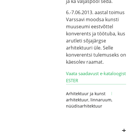
ja ka väljaspool seda.
6.-7.06.2013. aastal toimus
Varssavi moodsa kunsti
muuseumi eestvõttel
konverents ja töötuba, kus
arutleti sõjajärgse
arhitektuuri üle. Selle
konverentsi tulemuseks on
käesolev raamat.
Vaata saadavust e-kataloogist
ESTER
Arhitektuur ja kunst
arhitektuur
,
linnaruum
,
nüüdisarhitektuur