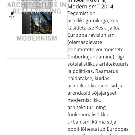
in Real Existing
Modernism”, 2014
Tegemist on
artiklikogumikuga, kus
käsitletakse Kesk- ja Ida-
Euroopa revisionismi
(olemasolevate
põhimõtete või mõistete
ümberkujundamine) riigi
sotsialistlikus arhitektuuris
ja poliitikas. Raamatus
näidatakse, kuidas
arhitektid kritiseerisid ja
arendasid sõjajärgset
modernistlikku
arhitektuuri ning
funktsionalistlikku
urbanismi külma sõja
poolt lõhestatud Euroopas