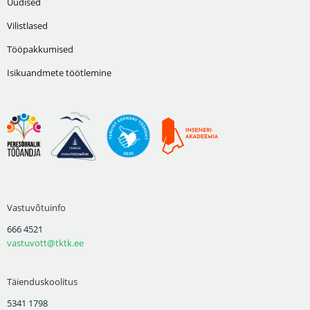
Uudised
Vilistlased
Tööpakkumised
Isikuandmete töötlemine
Vastuvõtuinfo
666 4521
vastuvott@tktk.ee
Täienduskoolitus
5341 1798