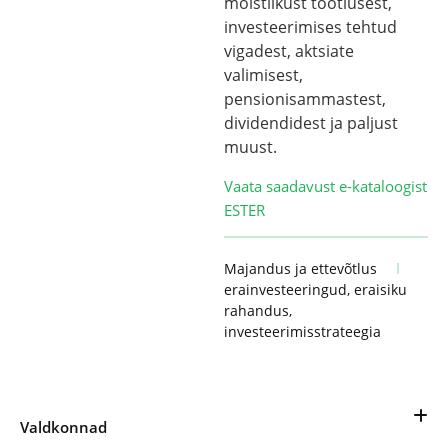
mõistlikust tootlusest,
investeerimises tehtud
vigadest, aktsiate
valimisest,
pensionisammastest,
dividendidest ja paljust
muust.
Vaata saadavust e-kataloogist
ESTER
Majandus ja ettevõtlus
erainvesteeringud
,
eraisiku
rahandus
,
investeerimisstrateegia
Valdkonnad