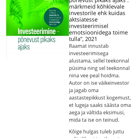
põnevust pikaks ajaks :
märkmeid kõhklevale
investorile ehk kuidas
aktsiatesse
investeerimisel
emotsioonidega toime
tulla”, 2021
Raamat innustab
investeerimisega
alustama, sellel teekonnal
püsima ning sel teekonnal
nina vee peal hoidma.
Autor on ise väikeinvestor
ja jagab oma
aastastepikkust kogemust,
et lugeja saaks säästa oma
aega ja vältida eksimusi,
mida ta ise on teinud.
Kõige hulgas tuleb juttu