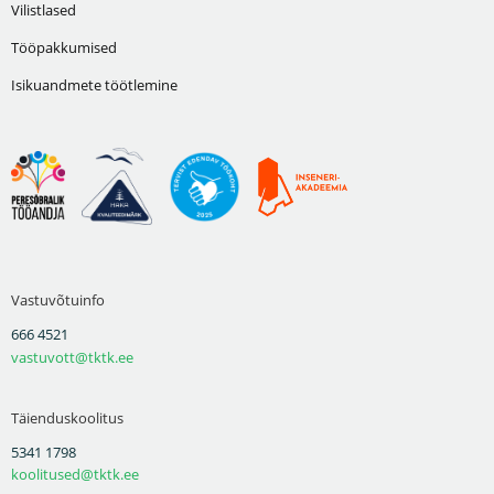
Vilistlased
Tööpakkumised
Isikuandmete töötlemine
Vastuvõtuinfo
666 4521
vastuvott@tktk.ee
Täienduskoolitus
5341 1798
koolitused@tktk.ee