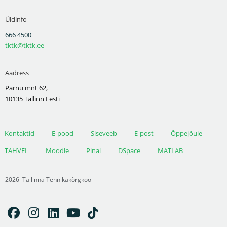
Üldinfo
666 4500
tktk@tktk.ee
Aadress
Pärnu mnt 62,
10135 Tallinn Eesti
Kontaktid
E-pood
Siseveeb
E-post
Õppejõule
TAHVEL
Moodle
Pinal
DSpace
MATLAB
2026
Tallinna Tehnikakõrgkool