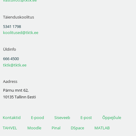
vastuvott@tktk.ee
Täienduskoolitus
5341 1798
koolitused@tktk.ee
Üldinfo
666 4500
tktk@tktk.ee
Aadress
Pärnu mnt 62,
10135 Tallinn Eesti
Kontaktid
E-pood
Siseveeb
E-post
Õppejõule
TAHVEL
Moodle
Pinal
DSpace
MATLAB