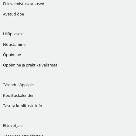
Ettevalmistuskursused
Avatud õpe
Üliõpilasele
Nõustamine
Õppimine
Õppimine ja praktika välismaal
Täiendusõppijale
Koolituskalender
Tasuta koolituste info
Ettevõtjale
Teenused ettevõtetele