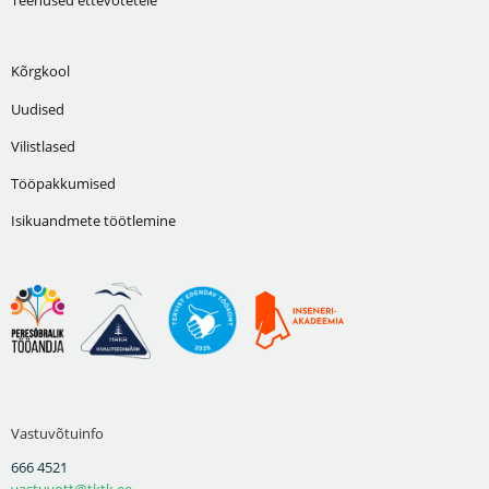
Kõrgkool
Uudised
Vilistlased
Tööpakkumised
Isikuandmete töötlemine
Vastuvõtuinfo
666 4521