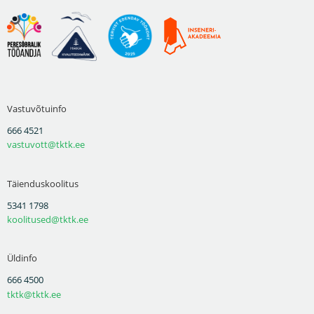
Vastuvõtuinfo
666 4521
vastuvott@tktk.ee
Täienduskoolitus
5341 1798
koolitused@tktk.ee
Üldinfo
666 4500
tktk@tktk.ee