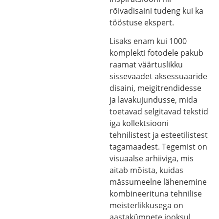
rõivadisaini tudeng kui ka
tööstuse ekspert.
Lisaks enam kui 1000
komplekti fotodele pakub
raamat väärtuslikku
sissevaadet aksessuaaride
disaini, meigitrendidesse
ja lavakujundusse, mida
toetavad selgitavad tekstid
iga kollektsiooni
tehnilistest ja esteetilistest
tagamaadest. Tegemist on
visuaalse arhiiviga, mis
aitab mõista, kuidas
mässumeelne lähenemine
kombineerituna tehnilise
meisterlikkusega on
aastakümnete jooksul