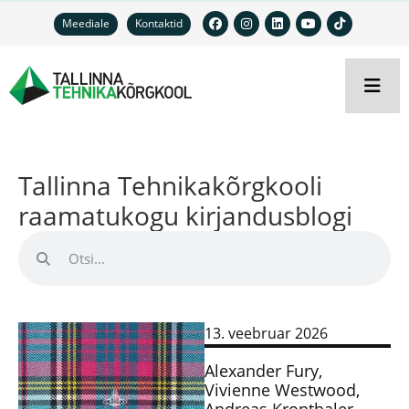
Meediale
Kontaktid
Tallinna Tehnikakõrgkooli
raamatukogu kirjandusblogi
13. veebruar 2026
Alexander Fury,
Vivienne Westwood,