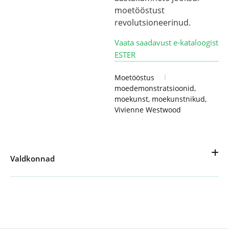
moetööstust
revolutsioneerinud.
Vaat
a saadavust e-kataloogist
ESTER
Moetööstus
moedemonstratsioonid
,
moekunst
,
moekunstnikud
,
Vivienne Westwood
Valdkonnad