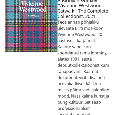
Andreas Kronthaler
“Vivienne Westwood :
Catwalk : The Complete
Collections”, 2021
Teos annab põhjaliku
ülevaate Briti moeikooni
Vivienne Westwoodi 40-
aastasest karjäärist.
Kaante vahele on
koondatud tema looming
alates 1981. aasta
debüütkollektsioonist kuni
tänapäevani. Raamat
dokumenteerib disaineri
provokatiivset käekirja,
milles põimuvad ajalooline
mood, klassikaline kunst ja
pungikultuur. Siit saab
professionaalset
inspiratsiooni nii