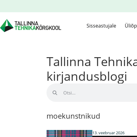
Sisseastujale
Üliõp
Tallinna Tehni
kirjandusblogi
moekunstnikud
13. veebruar 2026