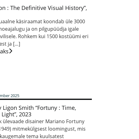
on : The Definitive Visual History”,
suaalne käsiraamat koondab üle 3000
moeajalugu ja on pilgupüüdja igale
ilisele. Rohkem kui 1500 kostüümi eri
est ja […]
saks
ember 2025
Ligon Smith “Fortuny : Time,
 Light”, 2023
ik ülevaade disainer Mariano Fortuny
1949) mitmekülgsest loomingust, mis
 kaugemale tema kuulsatest