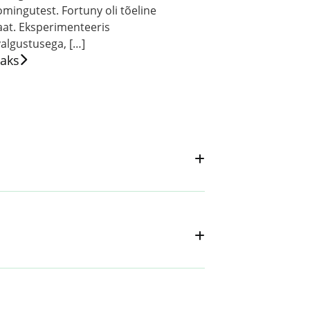
mingutest. Fortuny oli tõeline
at. Eksperimenteeris
valgustusega, […]
saks