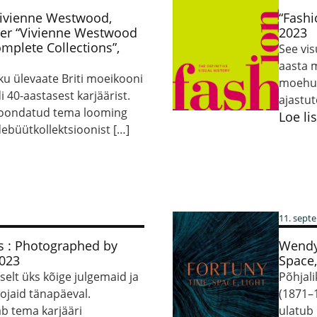
Vivienne Westwood,
“Fashi
ler “Vivienne Westwood
2023
omplete Collections”,
See vi
aasta 
ku ülevaate Briti moeikooni
moehuv
 40-aastasest karjäärist.
ajastut
koondatud tema looming
Loe li
debüütkollektsioonist […]
11. sept
s : Photographed by
Wendy 
2023
Space,
elt üks kõige julgemaid ja
Põhjal
jaid tänapäeval.
(1871–
ab tema karjääri
ulatub