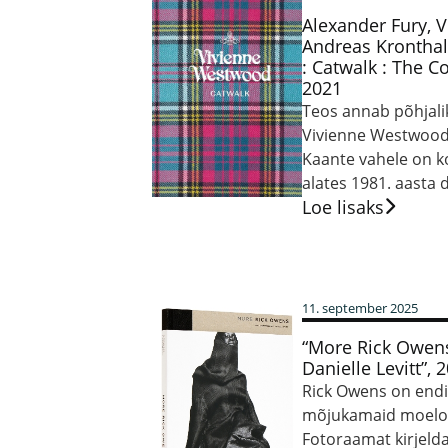
Alexander Fury, 
Andreas Krontha
: Catwalk : The C
2021
Teos annab põhjali
Vivienne Westwoodi
Kaante vahele on 
alates 1981. aasta 
Loe lisaks
11. september 2025
“More Rick Owen
Danielle Levitt”, 
Rick Owens on endis
mõjukamaid moeloo
Fotoraamat kirjeld