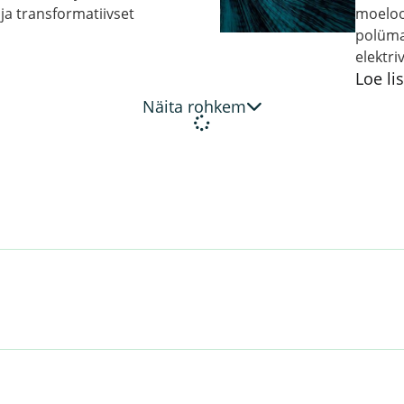
 ja transformatiivset
moeloo
polüma
elektri
Loe li
Näita rohkem