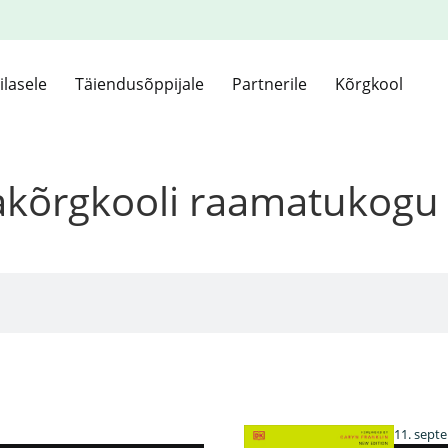
ilasele
Täiendusõppijale
Partnerile
Kõrgkool
kakõrgkooli raamatukogu
11. sept