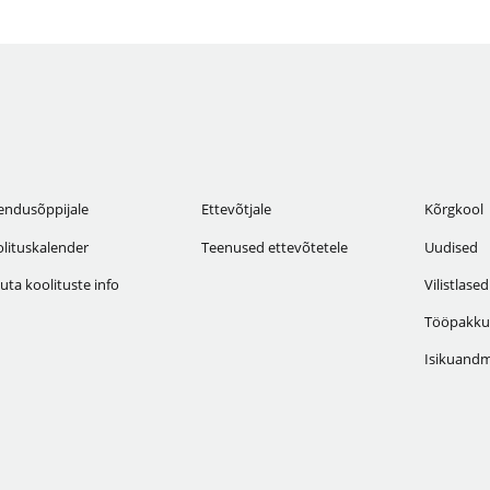
endusõppijale
Ettevõtjale
Kõrgkool
lituskalender
Teenused ettevõtetele
Uudised
uta koolituste info
Vilistlased
Tööpakku
Isikuandm