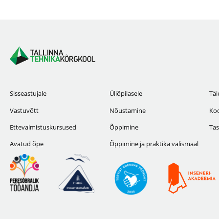
Sisseastujale
Üliõpilasele
Täi
Vastuvõtt
Nõustamine
Koo
Ettevalmistuskursused
Õppimine
Tas
Avatud õpe
Õppimine ja praktika välismaal