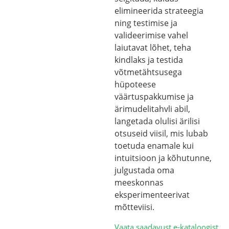
elimineerida strateegia
ning testimise ja
valideerimise vahel
laiutavat lõhet, teha
kindlaks ja testida
võtmetähtsusega
hüpoteese
väärtuspakkumise ja
ärimudelitahvli abil,
langetada olulisi ärilisi
otsuseid viisil, mis lubab
toetuda enamale kui
intuitsioon ja kõhutunne,
julgustada oma
meeskonnas
eksperimenteerivat
mõtteviisi.
Vaata saadavust e-kataloogist