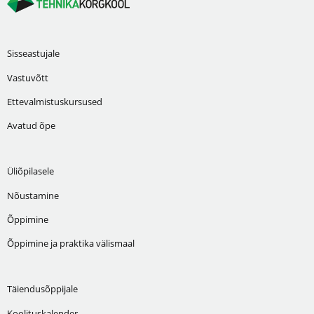
Sisseastujale
Vastuvõtt
Ettevalmistuskursused
Avatud õpe
Üliõpilasele
Nõustamine
Õppimine
Õppimine ja praktika välismaal
Täiendusõppijale
Koolituskalender