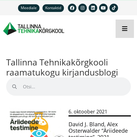
Meediale
Kontaktid
Tallinna Tehnikakõrgkooli
raamatukogu kirjandusblogi
6. oktoober 2021
David J. Bland, Alex
Osterwalder “Äriideede