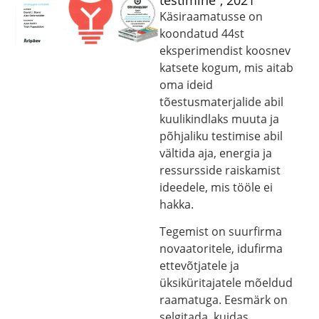
testimine”, 2021
Käsiraamatusse on
koondatud 44st
eksperimendist koosnev
katsete kogum, mis aitab
oma ideid
tõestusmaterjalide abil
kuulikindlaks muuta ja
põhjaliku testimise abil
vältida aja, energia ja
ressursside raiskamist
ideedele, mis tööle ei
hakka.
Tegemist on suurfirma
novaatoritele, idufirma
ettevõtjatele ja
üksiküritajatele mõeldud
raamatuga. Eesmärk on
selgitada, kuidas