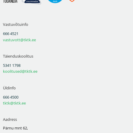
Vastuvõtuinfo
666 4521
vastuvott@tktk.ee
Täienduskoolitus
5341 1798
koolitused@tktk.ee
Üldinfo
666 4500
tktk@tktk.ee
Aadress
Pärnu mnt 62,