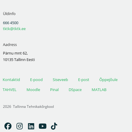
Üldinfo
666 4500
tktk@tktk.ee
Aadress
Pärnu mnt 62,
10135 Tallinn Eesti
Kontaktid
E-pood
Siseveeb
E-post
Õppejõule
TAHVEL
Moodle
Pinal
DSpace
MATLAB
2026
Tallinna Tehnikakõrgkool