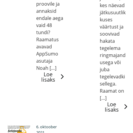
proovile ja
kes näevad
annaksid
jätkusuutlik
endale aega
kuses
vaid 48
väärtust ja
tundi?
soovivad
Raamatus
hakata
avavad
tegelema
AppSumo
ringmajand
asutaja
usega või
Noah […]
juba
Loe
tegelevadki
lisaks
sellega.
Raamat on
[…]
Loe
lisaks
6. oktoober
2021