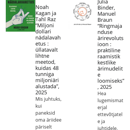
Julia
Noah
Binder,
Kagan ja
Manuel
Tahl Raz
Braun
“Miljoni
“Ringmaja
dollari
nduse
nädalavah
ärirevoluts
etus :
ioon :
üllatavalt
praktiline
lihtne
raamistik
meetod,
kestlike
kuidas 48
ärimudelit
tunniga
e
miljoniäri
loomiseks”
alustada”,
, 2025
2025
Hea
Mis juhtuks,
lugemismat
kui
erjal
paneksid
ettevõtjatel
oma äriidee
e ja
päriselt
juhtidele,