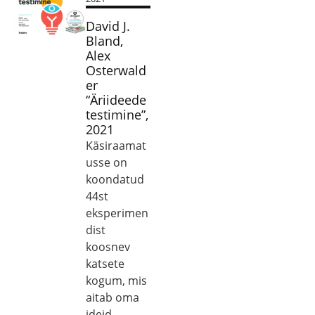
David J.
Bland,
Alex
Osterwald
er
“Äriideede
testimine”,
2021
Käsiraamat
usse on
koondatud
44st
eksperimen
dist
koosnev
katsete
kogum, mis
aitab oma
ideid