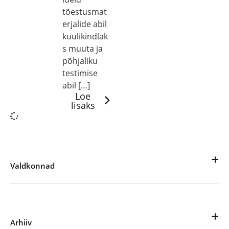
tõestusmat
erjalide abil
kuulikindlak
s muuta ja
põhjaliku
testimise
abil […]
Loe
lisaks
Valdkonnad
Arhiiv