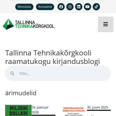
Meediale
Kontaktid
Tallinna Tehnikakõrgkooli
raamatukogu kirjandusblogi
ärimudelid
29. jaanuar
30. juuni 2025
2026