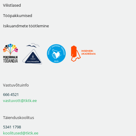
Vilistlased
Tööpakkumised
Isikuandmete töötlemine
Vastuvõtuinfo
666 4521
vastuvott@tktk.ee
Täienduskoolitus
5341 1798
koolitused@tktk.ee