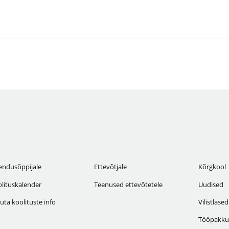
endusõppijale
Ettevõtjale
Kõrgkool
lituskalender
Teenused ettevõtetele
Uudised
uta koolituste info
Vilistlased
Tööpakku