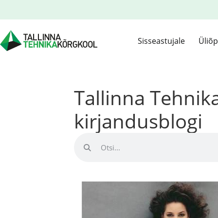
Sisseastujale
Üliõp
Tallinna Tehni
kirjandusblogi