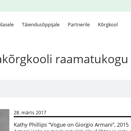
ilasele
Täiendusõppijale
Partnerile
Kõrgkool
kakõrgkooli raamatukogu
28. märts 2017
Kathy Phillips “Vogue on Giorgio Armani”, 2015