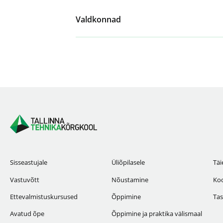
Valdkonnad
Sisseastujale
Üliõpilasele
Täi
Vastuvõtt
Nõustamine
Koo
Ettevalmistuskursused
Õppimine
Tas
Avatud õpe
Õppimine ja praktika välismaal