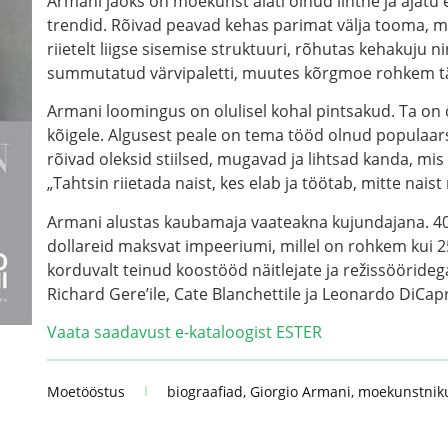
Armani jaoks on moekunst alati olnud lihtne ja ajatu
trendid. Rõivad peavad kehas parimat välja tooma, m
riietelt liigse sisemise struktuuri, rõhutas kehakuju 
summutatud värvipaletti, muutes kõrgmoe rohkem t
Armani loomingus on olulisel kohal pintsakud. Ta on 
kõigele. Algusest peale on tema tööd olnud populaars
rõivad oleksid stiilsed, mugavad ja lihtsad kanda, m
„Tahtsin riietada naist, kes elab ja töötab, mitte naist 
Armani alustas kaubamaja vaateakna kujundajana. 40 
dollareid maksvat impeeriumi, millel on rohkem kui 25
korduvalt teinud koostööd näitlejate ja režissööridega
Richard Gere’ile, Cate Blanchettile ja Leonardo DiCapr
Vaata saadavust e-kataloogist ESTER
Moetööstus
biograafiad
,
Giorgio Armani
,
moekunstnik