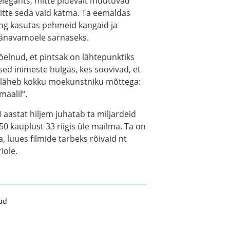
 elegants, mitte pidevalt muutuvad
itte seda vaid katma. Ta eemaldas
ning kasutas pehmeid kangaid ja
änavamoele sarnaseks.
öelnud, et pintsak on lähtepunktiks
ed inimeste hulgas, kes soovivad, et
is läheb kokku moekunstniku mõttega:
maalil“.
aastat hiljem juhatab ta miljardeid
0 kauplust 33 riigis üle mailma. Ta on
, luues filmide tarbeks rõivaid nt
iole.
ud