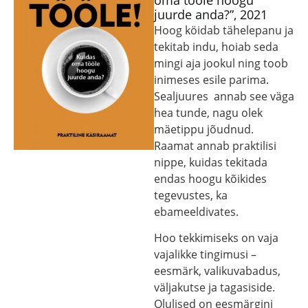
oma tööle hoogu
juurde anda?”, 2021
Hoog köidab tähelepanu ja
tekitab indu, hoiab seda
mingi aja jookul ning toob
inimeses esile parima.
Sealjuures annab see väga
hea tunde, nagu olek
mäetippu jõudnud.
Raamat annab praktilisi
nippe, kuidas tekitada
endas hoogu kõikides
tegevustes, ka
ebameeldivates.
Hoo tekkimiseks on vaja
vajalikke tingimusi –
eesmärk, valikuvabadus,
väljakutse ja tagasiside.
Olulised on eesmärgini