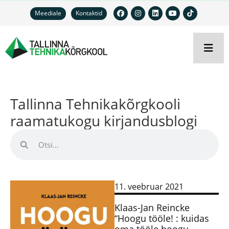
Meediale
Kontaktid
Tallinna Tehnikakõrgkooli
raamatukogu kirjandusblogi
11. veebruar 2021
Klaas-Jan Reincke
“Hoogu tööle! : kuidas