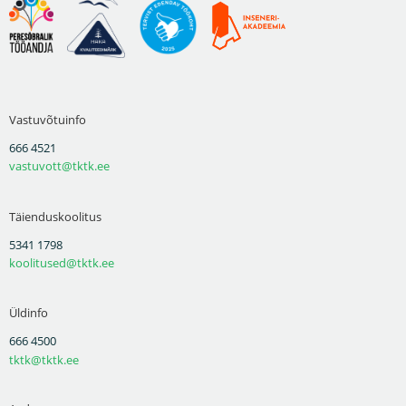
Vastuvõtuinfo
666 4521
vastuvott@tktk.ee
Täienduskoolitus
5341 1798
koolitused@tktk.ee
Üldinfo
666 4500
tktk@tktk.ee