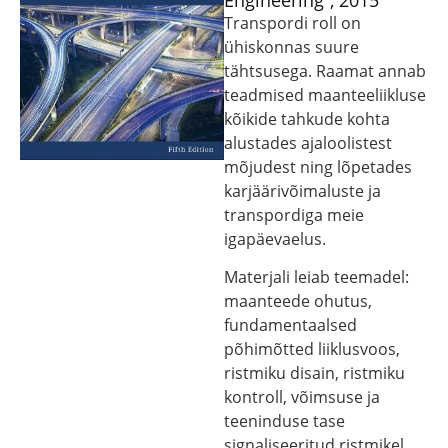
Engineering”, 2015
Transpordi roll on
ühiskonnas suure
tähtsusega. Raamat annab
teadmised maanteeliikluse
kõikide tahkude kohta
alustades ajaloolistest
mõjudest ning lõpetades
karjäärivõimaluste ja
transpordiga meie
igapäevaelus.
Materjali leiab teemadel:
maanteede ohutus,
fundamentaalsed
põhimõtted liiklusvoos,
ristmiku disain, ristmiku
kontroll, võimsuse ja
teeninduse tase
signaliseeritud ristmikel,