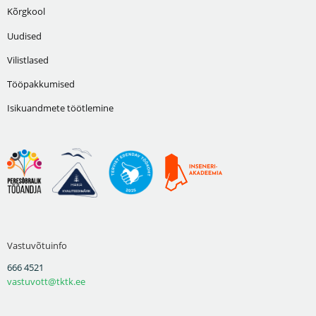
Kõrgkool
Uudised
Vilistlased
Tööpakkumised
Isikuandmete töötlemine
Vastuvõtuinfo
666 4521
vastuvott@tktk.ee