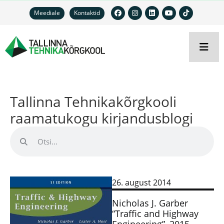
Meediale
Kontaktid
Tallinna Tehnikakõrgkooli
raamatukogu kirjandusblogi
26. august 2014
Nicholas J. Garber
“Traffic and Highway