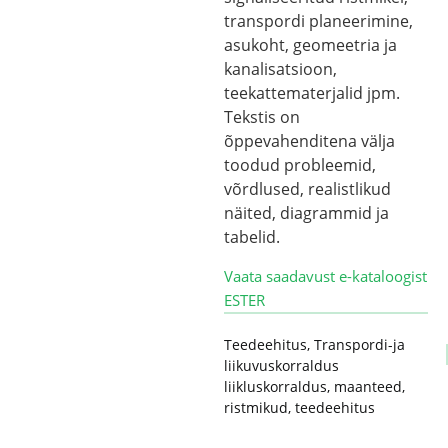
transpordi planeerimine,
asukoht, geomeetria ja
kanalisatsioon,
teekattematerjalid jpm.
Tekstis on
õppevahenditena välja
toodud probleemid,
võrdlused, realistlikud
näited, diagrammid ja
tabelid.
Vaata saadavust e-kataloogist
ESTER
Teedeehitus
,
Transpordi-ja
liikuvuskorraldus
liikluskorraldus
,
maanteed
,
ristmikud
,
teedeehitus