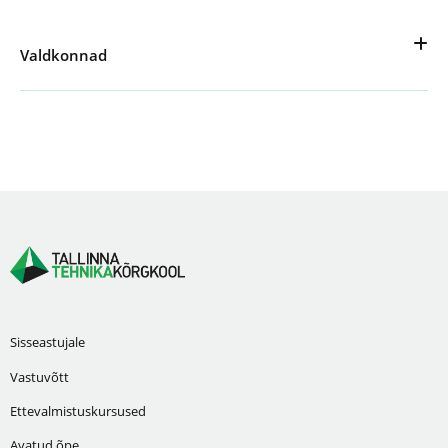
Valdkonnad
Sisseastujale
Vastuvõtt
Ettevalmistuskursused
Avatud õpe