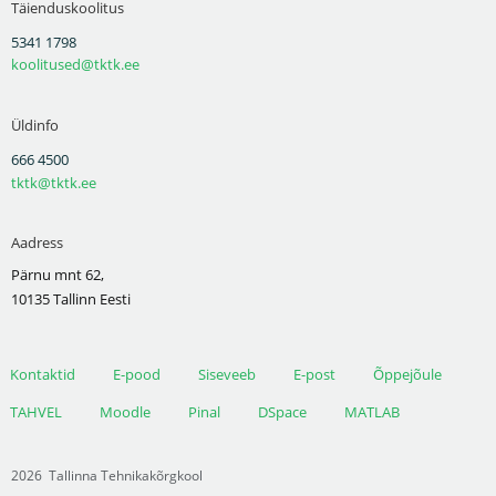
Täienduskoolitus
5341 1798
koolitused@tktk.ee
Üldinfo
666 4500
tktk@tktk.ee
Aadress
Pärnu mnt 62,
10135 Tallinn Eesti
Kontaktid
E-pood
Siseveeb
E-post
Õppejõule
TAHVEL
Moodle
Pinal
DSpace
MATLAB
2026
Tallinna Tehnikakõrgkool