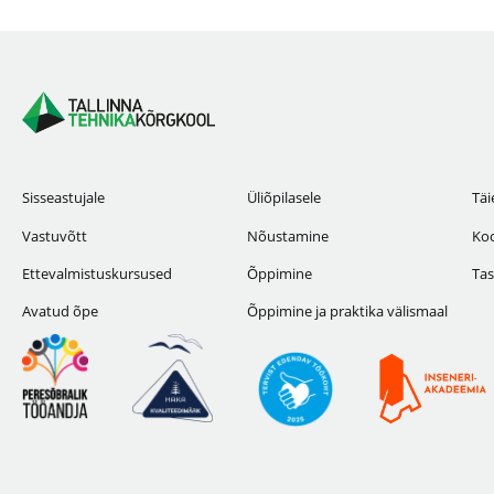
Sisseastujale
Üliõpilasele
Täi
Vastuvõtt
Nõustamine
Koo
Ettevalmistuskursused
Õppimine
Tas
Avatud õpe
Õppimine ja praktika välismaal