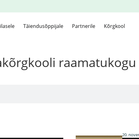
ilasele
Täiendusõppijale
Partnerile
Kõrgkool
kakõrgkooli raamatukogu
20. nove