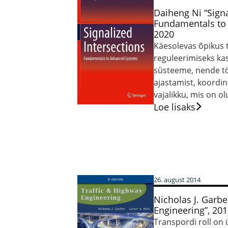
Daiheng Ni “Signa
Fundamentals to
2020
Käesolevas õpikus 
reguleerimiseks ka
süsteeme, nende tö
ajastamist, koordin
vajalikku, mis on ol
Loe lisaks
26. august 2014
Nicholas J. Garbe
Engineering”, 20
Transpordi roll on