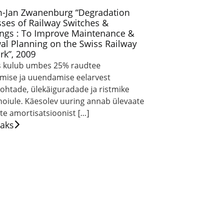
m-Jan Zwanenburg “Degradation
ses of Railway Switches &
ings : To Improve Maintenance &
l Planning on the Swiss Railway
rk”, 2009
is kulub umbes 25% raudtee
mise ja uuendamise eelarvest
kohtade, ülekäiguradade ja ristmike
hoiule. Käesolev uuring annab ülevaate
te amortisatsioonist […]
saks