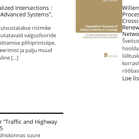
lized Intersections :
Wille
 Advanced Systems”,
Proces
Cross
Renewa
tutvustatakse ristmike
Netwo
sutatavaid valgusfooride
Šveits
ötamise põhiprintsiipe,
hoolda
eerimist ja palju muud
lülitus
uline […]
korras
rööbas
Loe li
r “Traffic and Highway
15
 ühiskonnas suure