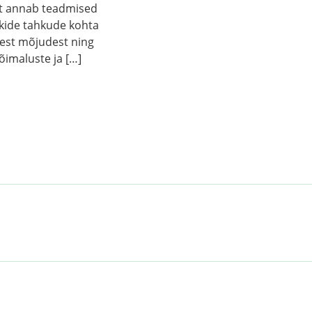
t annab teadmised
ikide tahkude kohta
test mõjudest ning
õimaluste ja […]