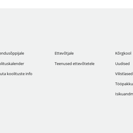
endusõppijale
Ettevõtjale
Kõrgkool
lituskalender
Teenused ettevõtetele
Uudised
uta koolituste info
Vilistlased
Tööpakku
Isikuandm