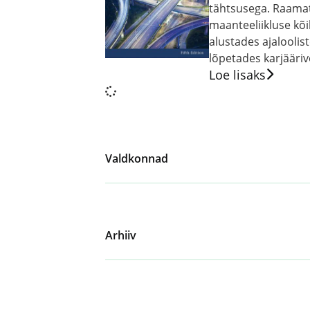
tähtsusega. Raama
maanteeliikluse kõ
alustades ajaloolis
lõpetades karjääriv
Loe lisaks
Valdkonnad
Arhiiv