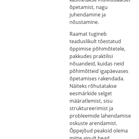
õpetamist, nagu
juhendamine ja
nõustamine.
Raamat tugineb
teaduslikult tõestatud
õppimise põhimõtetele,
pakkudes praktilisi
nõuandeid, kuidas neid
põhimõtteid igapäevases
õpetamises rakendada.
Näiteks rõhutatakse
eesmärkide selget
määratlemist, sisu
struktureerimist ja
probleemide lahendamise
oskuste arendamist.
Õppejõud peaksid olema
mitte ainult head