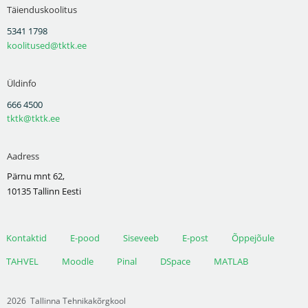
Täienduskoolitus
5341 1798
koolitused@tktk.ee
Üldinfo
666 4500
tktk@tktk.ee
Aadress
Pärnu mnt 62,
10135 Tallinn Eesti
Kontaktid
E-pood
Siseveeb
E-post
Õppejõule
TAHVEL
Moodle
Pinal
DSpace
MATLAB
2026
Tallinna Tehnikakõrgkool