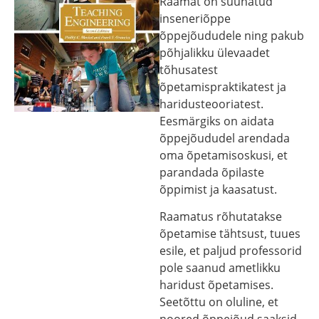
Raamat on suunatud
inseneriõppe
õppejõududele ning pakub
põhjalikku ülevaadet
tõhusatest
õpetamispraktikatest ja
haridusteooriatest.
Eesmärgiks on aidata
õppejõududel arendada
oma õpetamisoskusi, et
parandada õpilaste
õppimist ja kaasatust.
Raamatus rõhutatakse
õpetamise tähtsust, tuues
esile, et paljud professorid
pole saanud ametlikku
haridust õpetamises.
Seetõttu on oluline, et