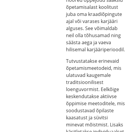
noored õppejõud saaksid
õpetamisalast koolitust
juba oma kraadiõpingute
ajal või varases karjääri
alguses. See võimaldab
neil olla tõhusamad ning
säästa aega ja vaeva
hilisemal karjääriperioodil.
Tutvustatakse erinevaid
õpetamismeetodeid, mis
ulatuvad kaugemale
traditsioonilisest
loenguvormist. Eelkõige
keskendutakse aktiivse
õppimise meetoditele, mis
soodustavad õpilaste
kaasatust ja süvitsi
minevat mõistmist. Lisaks
käsitletakse individuaalset