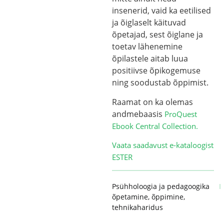
insenerid, vaid ka eetilised
ja õiglaselt käituvad
õpetajad, sest õiglane ja
toetav lähenemine
õpilastele aitab luua
positiivse õpikogemuse
ning soodustab õppimist.
Raamat on ka olemas
andmebaasis
ProQuest
Ebook Central Collection.
Vaata saadavust e-kataloogist
ESTER
Psühholoogia ja pedagoogika
õpetamine
,
õppimine
,
tehnikaharidus