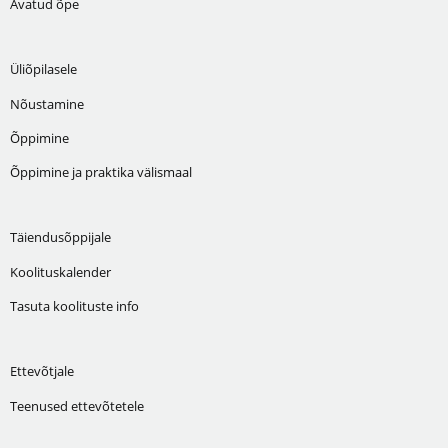
Avatud õpe
Üliõpilasele
Nõustamine
Õppimine
Õppimine ja praktika välismaal
Täiendusõppijale
Koolituskalender
Tasuta koolituste info
Ettevõtjale
Teenused ettevõtetele