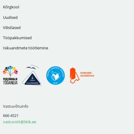
Kõrgkool
Uudised
Vilistlased
Tööpakkumised
Isikuandmete töötlemine
Vastuvõtuinfo
666 4521
vastuvott@tktk.ee