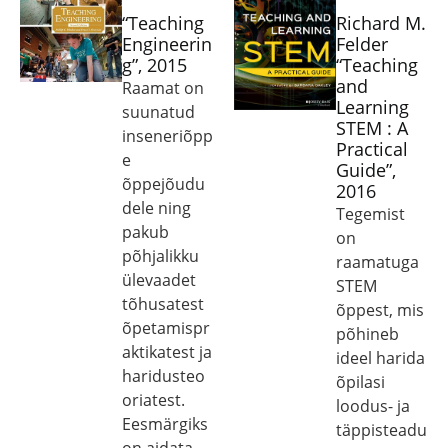
“Teaching
Richard M.
Engineerin
Felder
g”, 2015
“Teaching
and
Raamat on
Learning
suunatud
STEM : A
inseneriõpp
Practical
e
Guide”,
õppejõudu
2016
dele ning
Tegemist
pakub
on
põhjalikku
raamatuga
ülevaadet
STEM
tõhusatest
õppest, mis
õpetamispr
põhineb
aktikatest ja
ideel harida
haridusteo
õpilasi
oriatest.
loodus- ja
Eesmärgiks
täppisteadu