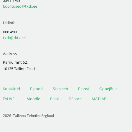
5341 1798
koolitused@tktk.ee
Üldinfo
666 4500
tktk@tktk.ee
Aadress
Pärnu mnt 62,
10135 Tallinn Eesti
Kontaktid
E-pood
Siseveeb
E-post
Õppejõule
TAHVEL
Moodle
Pinal
DSpace
MATLAB
2026
Tallinna Tehnikakõrgkool