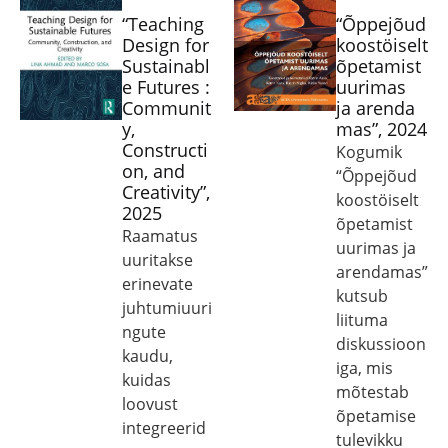
“Teaching
“Õppejõud
Design for
koostöiselt
Sustainabl
õpetamist
e Futures :
uurimas
Communit
ja arenda
y,
mas”, 2024
Constructi
Kogumik
on, and
“Õppejõud
Creativity”,
koostöiselt
2025
õpetamist
Raamatus
uurimas ja
uuritakse
arendamas”
erinevate
kutsub
juhtumiuuri
liituma
ngute
diskussioon
kaudu,
iga, mis
kuidas
mõtestab
loovust
õpetamise
integreerid
tulevikku