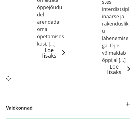
on aidata
stes
õppejõudu
interdistsipl
del
inaarse ja
arendada
rakenduslik
oma
u
õpetamisos
lähenemise
kusi, […]
ga. Õpe
Loe
võimaldab
lisaks
õppijal […]
Loe
lisaks
Valdkonnad