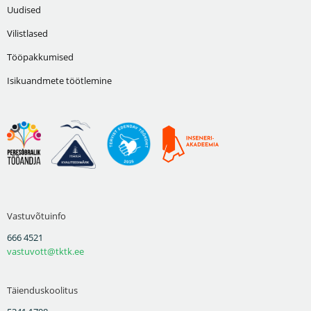
Uudised
Vilistlased
Tööpakkumised
Isikuandmete töötlemine
Vastuvõtuinfo
666 4521
vastuvott@tktk.ee
Täienduskoolitus