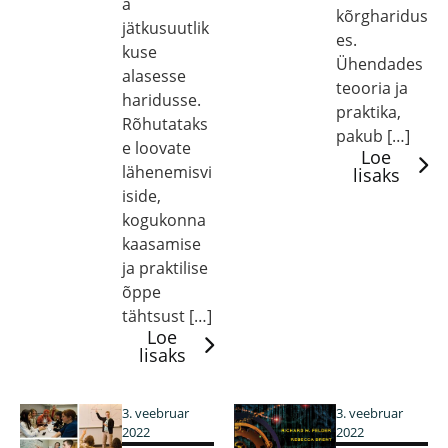
a
kõrgharidus
jätkusuutlik
es.
kuse
Ühendades
alasesse
teooria ja
haridusse.
praktika,
Rõhutataks
pakub […]
e loovate
Loe
lähenemisvi
lisaks
iside,
kogukonna
kaasamise
ja praktilise
õppe
tähtsust […]
Loe
lisaks
3. veebruar
3. veebruar
2022
2022