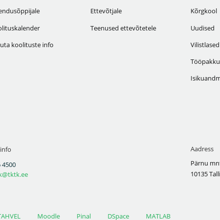
endusõppijale
Ettevõtjale
Kõrgkool
lituskalender
Teenused ettevõtetele
Uudised
uta koolituste info
Vilistlased
Tööpakku
Isikuandm
Aadress
info
Pärnu mnt
 4500
10135 Tall
k@tktk.ee
TAHVEL
Moodle
Pinal
DSpace
MATLAB