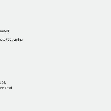
mised
ete töötlemine
 62,
inn Eesti