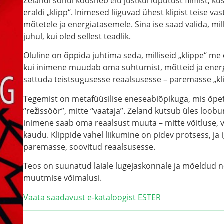
Zelandi sõnul koosneb elu justkui lõputust filmist, k
eraldi „klipp“. Inimesed liiguvad ühest klipist teise va
mõtetele ja energiatasemele. Sina ise saad valida, mil
juhul, kui oled sellest teadlik.
Oluline on õppida juhtima seda, milliseid „klippe“ m
kui inimene muudab oma suhtumist, mõtteid ja energ
sattuda teistsugusesse reaalsusesse – paremasse „kli
Tegemist on metafüüsilise eneseabiõpikuga, mis õpe
“režissöör”, mitte “vaataja”. Zeland kutsub üles loobu
inimene saab oma reaalsust muuta – mitte võitluse, va
kaudu. Klippide vahel liikumine on pidev protsess, ja
paremasse, soovitud reaalsusesse.
Teos on suunatud laiale lugejaskonnale ja mõeldud n
muutmise võimalusi.
Vaata saadavust e-kataloogist ESTER