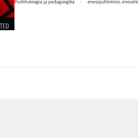
Psühholoogia ja pedagoogika
enesejuhtimine
,
eneset