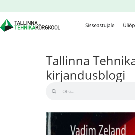
Sisseastujale
Üliõp
Tallinna Tehni
kirjandusblogi