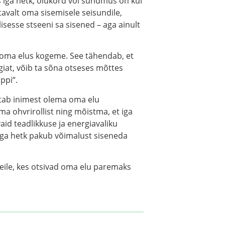
us iga hetk, olukord või sündmus on kui
stavalt oma sisemisele seisundile,
lisesse stseeni sa sisened – aga ainult
e oma elus kogeme. See tähendab, et
iat, võib ta sõna otseses mõttes
ppi“.
tab inimest olema oma elu
ma ohvrirollist ning mõistma, et iga
id teadlikkuse ja energiavaliku
 iga hetk pakub võimalust siseneda
eile, kes otsivad oma elu paremaks