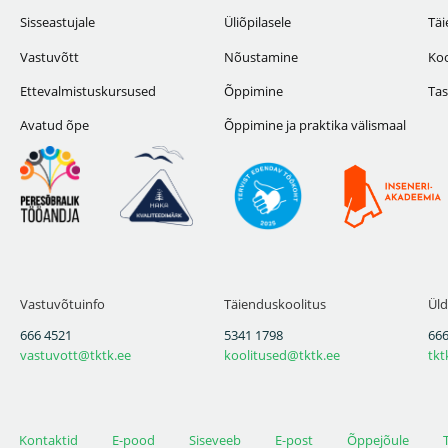
Sisseastujale
Üliõpilasele
Täi
Vastuvõtt
Nõustamine
Koo
Ettevalmistuskursused
Õppimine
Tas
Avatud õpe
Õppimine ja praktika välismaal
Vastuvõtuinfo
Täienduskoolitus
Üld
666 4521
5341 1798
666
vastuvott@tktk.ee
koolitused@tktk.ee
tkt
Kontaktid
E-pood
Siseveeb
E-post
Õppejõule