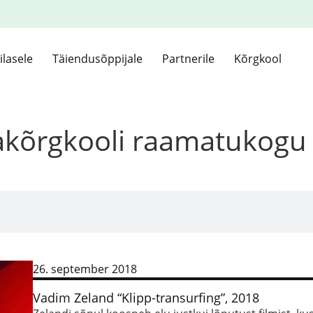
ilasele
Täiendusõppijale
Partnerile
Kõrgkool
kakõrgkooli raamatukogu
26. september 2018
Vadim Zeland “Klipp-transurfing”, 2018