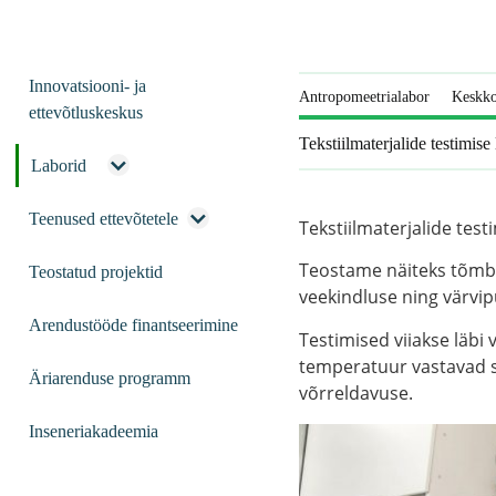
Innovatsiooni- ja
Antropomeetrialabor
Keskko
ettevõtluskeskus
Tekstiilmaterjalide testimise
Laborid
Teenused ettevõtetele
Tekstiilmaterjalide test
Teostame näiteks tõmbe
Teostatud projektid
veekindluse ning värvipü
Arendustööde finantseerimine
Testimised viiakse läbi
temperatuur vastavad s
Äriarenduse programm
võrreldavuse.
Inseneriakadeemia