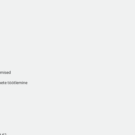
mised
ete töötlemine
 62,