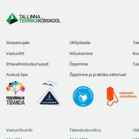
Sisseastujale
Üliõpilasele
Täi
Vastuvõtt
Nõustamine
Koo
Ettevalmistuskursused
Õppimine
Tas
Avatud õpe
Õppimine ja praktika välismaal
Vastuvõtuinfo
Täienduskoolitus
Üld