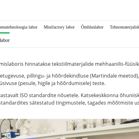
nnatehnoloogia labor
Minifactory labor
Õmbluslabor
Tehnomaterjalid
 labor
imislaboris hinnatakse tekstiilmaterjalide mehhaanilis-füüsik
tugevuse, pillingu- ja hõõrdekindluse (Martindale meetod),
sivuse (pesule, higile ja hõõrdumisele) teste.
 vastavalt ISO standardite nõuetele. Katsekeskkonna õhuniisk
tandardites sätestatud tingimustele, tagades mõõtmiste u