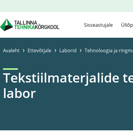
Sisseastujale
Üliõp
›
›
›
Avaleht
Ettevõtjale
Laborid
Tehnoloogia ja ringm
Tekstiilmaterjalide t
labor