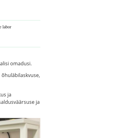
e labor
alisi omadusi.
 õhuläbilaskvuse,
us ja
saldusväärsuse ja