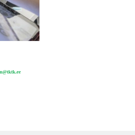
nn@tktk.ee