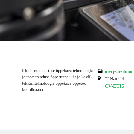
lektor, moetööstuse õppekava tehnoloogia
merje.beilma
ja tootearenduse õppesuuna juht ja kestlik
TLN-A414
tekstiilitehnoloogia õppekava õppetöö
CV-ETIS
koordinaator