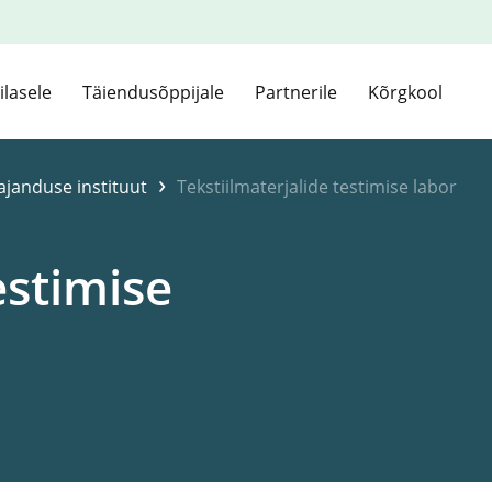
ilasele
Täiendusõppijale
Partnerile
Kõrgkool
›
ajanduse instituut
Tekstiilmaterjalide testimise labor
estimise