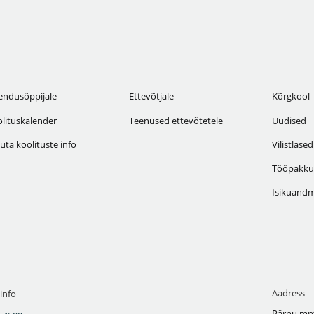
endusõppijale
Ettevõtjale
Kõrgkool
lituskalender
Teenused ettevõtetele
Uudised
uta koolituste info
Vilistlased
Tööpakku
Isikuandm
Aadress
info
Pärnu mnt