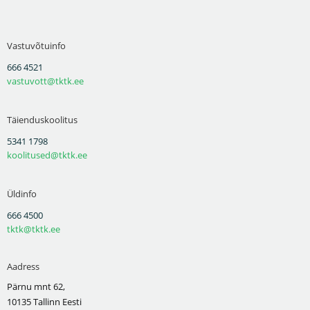
Vastuvõtuinfo
666 4521
vastuvott@tktk.ee
Täienduskoolitus
5341 1798
koolitused@tktk.ee
Üldinfo
666 4500
tktk@tktk.ee
Aadress
Pärnu mnt 62,
10135 Tallinn Eesti