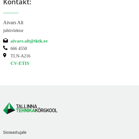
Kontakt:
Aivars Alt
juhtivlektor
aivars.alt@tktk.ee
666 4550
TLN-A216
CV-ETIS
Sisseastujale