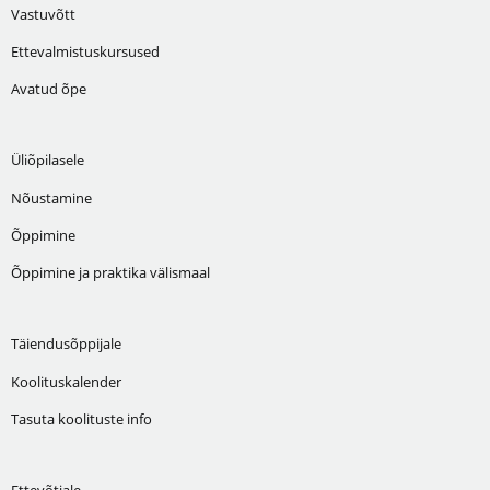
Vastuvõtt
Ettevalmistuskursused
Avatud õpe
Üliõpilasele
Nõustamine
Õppimine
Õppimine ja praktika välismaal
Täiendusõppijale
Koolituskalender
Tasuta koolituste info
Ettevõtjale