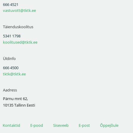
666 4521
vastuvott@tktk.ee
Täienduskoolitus
5341 1798
koolitused@tktk.ee
Üldinfo
666 4500
tktk@tktk.ee
Aadress
Pärnu mnt 62,
10135 Tallinn Eesti
Kontaktid
E-pood
Siseveeb
E-post
Õppejõule