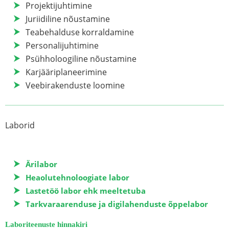
Projektijuhtimine
Juriidiline nõustamine
Teabehalduse korraldamine
Personalijuhtimine
Psühholoogiline nõustamine
Karjääriplaneerimine
Veebirakenduste loomine
Laborid
Ärilabor
Heaolutehnoloogiate labor
Lastetöö labor ehk meeltetuba
Tarkvaraarenduse ja digilahenduste õppelabor
Laboriteenuste hinnakiri