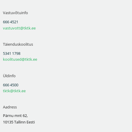
Vastuvõtuinfo
666 4521
vastuvott@tktk.ee
Täienduskoolitus
5341 1798
koolitused@tktk.ee
Üldinfo
666 4500
tktk@tktk.ee
Aadress
Pärnu mnt 62,
10135 Tallinn Eesti