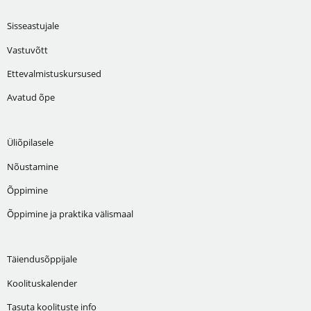
Sisseastujale
Vastuvõtt
Ettevalmistuskursused
Avatud õpe
Üliõpilasele
Nõustamine
Õppimine
Õppimine ja praktika välismaal
Täiendusõppijale
Koolituskalender
Tasuta koolituste info