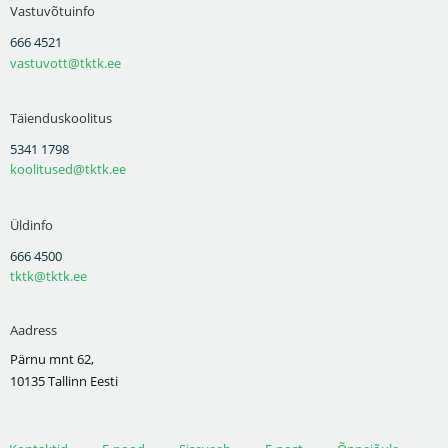
Vastuvõtuinfo
666 4521
vastuvott@tktk.ee
Täienduskoolitus
5341 1798
koolitused@tktk.ee
Üldinfo
666 4500
tktk@tktk.ee
Aadress
Pärnu mnt 62,
10135 Tallinn Eesti