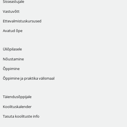
Sisseastujale
Vastuvõtt
Ettevalmistuskursused
Avatud õpe
Üliõpilasele
Nõustamine
Õppimine
Õppimine ja praktika välismaal
Täiendusõppijale
Koolituskalender
Tasuta koolituste info