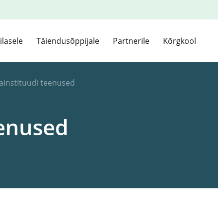
ilasele
Täiendusõppijale
Partnerile
Kõrgkool
ainstituudi teenused
eenused