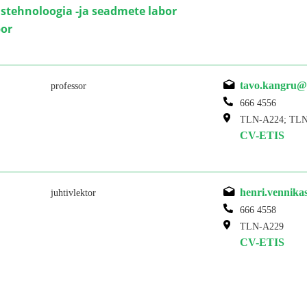
ustehnoloogia -ja seadmete labor
or
tavo.kangru@
professor
666 4556
TLN-A224; TLN
CV-ETIS
henri.vennika
juhtivlektor
666 4558
TLN-A229
CV-ETIS