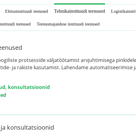
Tehnikainstituudi teenused
Ehitusinstituudi teenused
Logistikainsti
nstituudi teenused
Teenusmajanduse instituudi teenused
teenused
giliste protsesside väljatöötamist arvjuhtimisega pinkidel
ntide- ja rakiste kasutamist. Lahendame automatiseerimise j
d, konsultatsioonid
sed
a konsultatsioonid