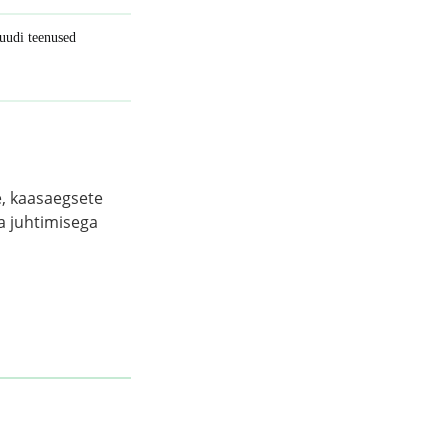
tuudi teenused
e, kaasaegsete
a juhtimisega