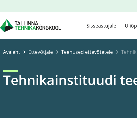
Sisseastujale
Üliõp
›
›
›
Avaleht
Ettevõtjale
Teenused ettevõtetele
Tehnik
Tehnikainstituudi t