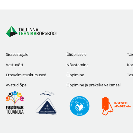
Sisseastujale
Üliõpilasele
Täi
Vastuvõtt
Nõustamine
Koo
Ettevalmistuskursused
Õppimine
Tas
Avatud õpe
Õppimine ja praktika välismaal