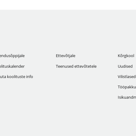
endusõppijale
Ettevõtjale
Kõrgkool
lituskalender
Teenused ettevõtetele
Uudised
uta koolituste info
Vilistlased
Tööpakku
Isikuandm