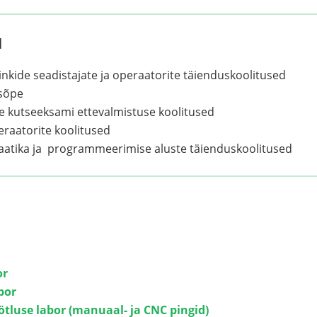
d
pinkide seadistajate ja operaatorite täienduskoolitused
sõpe
me kutseeksami ettevalmistuse koolitused
eraatorite koolitused
atika ja programmeerimise aluste täienduskoolitused
or
bor
ötluse labor (manuaal- ja CNC pingid)