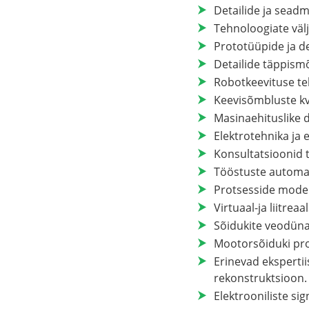
Detailide ja sead
Tehnoloogiate välj
Prototüüpide ja d
Detailide täppis
Robotkeevituse te
Keevisõmbluste kv
Masinaehituslike d
Elektrotehnika ja 
Konsultatsioonid t
Tööstuste automat
Protsesside model
Virtuaal-ja liitrea
Sõidukite veodün
Mootorsõiduki pr
Erinevad eksperti
rekonstruktsioon.
Elektrooniliste s