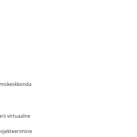
otmiskeskkonda
ii virtuaalne
rojekteerimine