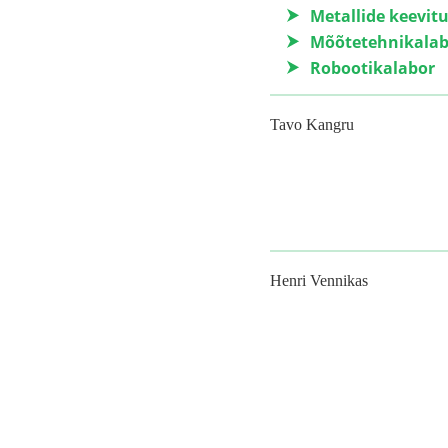
Metallide keevit
Mõõtetehnikalab
Robootikalabor
Tavo Kangru
Henri Vennikas