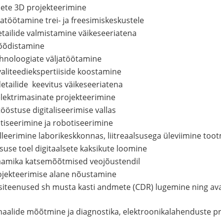
mete 3D projekteerimine
atöötamine trei- ja freesimiskeskustele
etailide valmistamine väikeseeriatena
mõõdistamine
hnoloogiate väljatöötamine
aliteediekspertiiside koostamine
etailide keevitus väikeseeriatena
elektrimasinate projekteerimine
ööstuse digitaliseerimise vallas
iseerimine ja robotiseerimine
leerimine laborikeskkonnas, liitreaalsusega üleviimine to
alsuse toel digitaalsete kaksikute loomine
aamika katsemõõtmised veojõustendil
ojekteerimise alane nõustamine
isiteenused sh musta kasti andmete (CDR) lugemine ning avar
ignaalide mõõtmine ja diagnostika, elektroonikalahenduste p