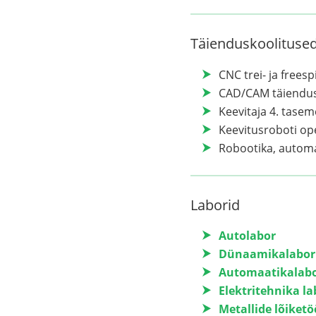
Täienduskoolituse
CNC trei- ja frees
CAD/CAM täiendu
Keevitaja 4. tase
Keevitusroboti op
Robootika, automa
Laborid
Autolabor
Dünaamikalabor
Automaatikalab
Elektritehnika la
Metallide lõiketö