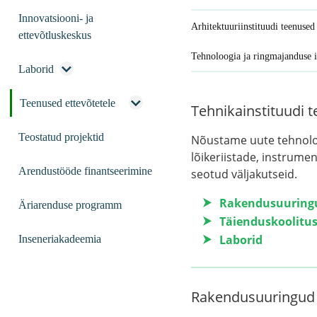
Innovatsiooni- ja
Arhitektuuriinstituudi teenused
ettevõtluskeskus
Tehnoloogia ja ringmajanduse i
Laborid
Teenused ettevõtetele
Tehnikainstituudi 
Teostatud projektid
Nõustame uute tehnoloo
lõikeriistade, instrume
Arendustööde finantseerimine
seotud väljakutseid.
Rakendusuuringu
Äriarenduse programm
Täienduskoolitu
Laborid
Inseneriakadeemia
Rakendusuuringud j