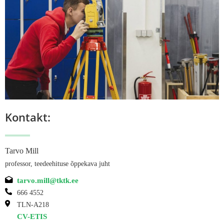
Kontakt:
Tarvo Mill
professor, teedeehituse õppekava juht
tarvo.mill@tktk.ee
666 4552
TLN-A218
CV-ETIS