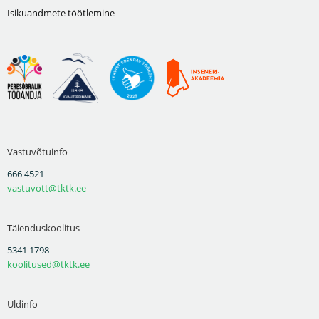
Isikuandmete töötlemine
Vastuvõtuinfo
666 4521
vastuvott@tktk.ee
Täienduskoolitus
5341 1798
koolitused@tktk.ee
Üldinfo