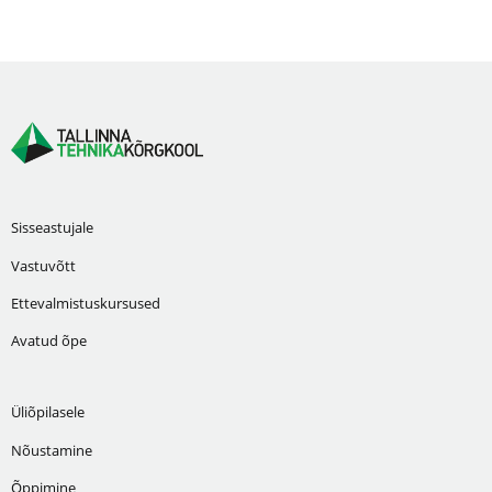
Sisseastujale
Vastuvõtt
Ettevalmistuskursused
Avatud õpe
Üliõpilasele
Nõustamine
Õppimine