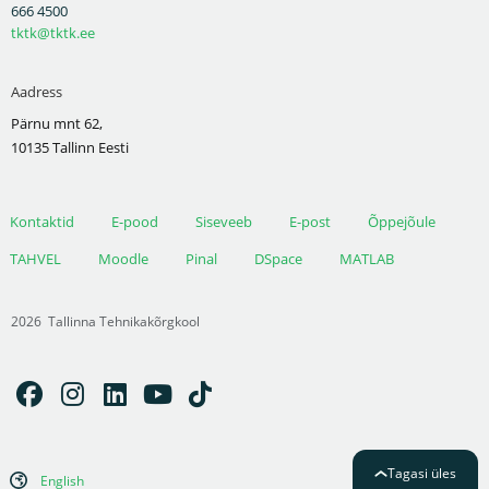
666 4500
tktk@tktk.ee
Aadress
Pärnu mnt 62,
10135 Tallinn Eesti
Kontaktid
E-pood
Siseveeb
E-post
Õppejõule
TAHVEL
Moodle
Pinal
DSpace
MATLAB
2026
Tallinna Tehnikakõrgkool
Tagasi üles
English