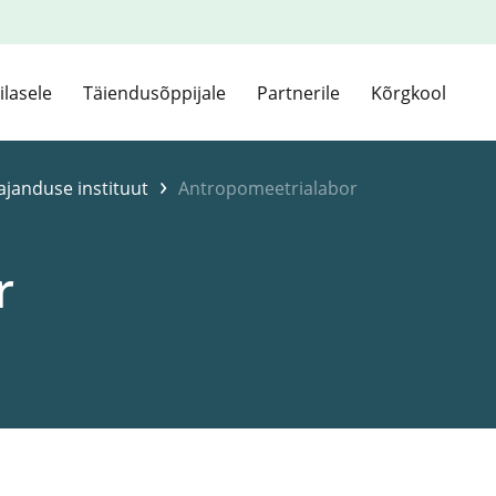
ilasele
Täiendusõppijale
Partnerile
Kõrgkool
›
ajanduse instituut
Antropomeetrialabor
r