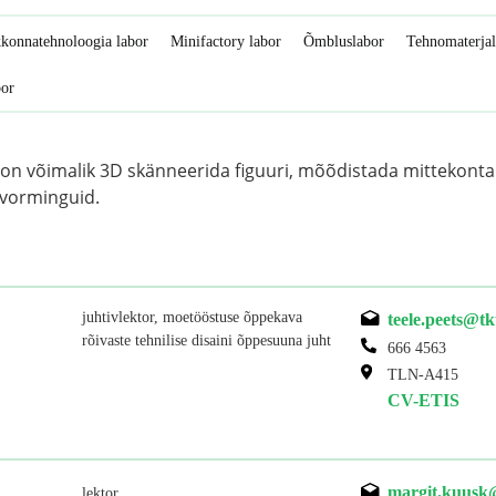
konnatehnoloogia labor
Minifactory labor
Õmbluslabor
Tehnomaterjal
bor
on võimalik 3D skänneerida figuuri, mõõdistada mittekontak
livorminguid.
juhtivlektor, moetööstuse õppekava
teele.peets@tk
rõivaste tehnilise disaini õppesuuna juht
666 4563
TLN-A415
CV-ETIS
margit.kuusk
lektor