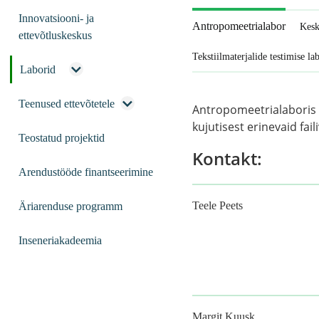
Innovatsiooni- ja
Antropomeetrialabor
Kesk
ettevõtluskeskus
Tekstiilmaterjalide testimise la
Laborid
Teenused ettevõtetele
Antropomeetrialaboris 
kujutisest erinevaid fai
Teostatud projektid
Kontakt:
Arendustööde finantseerimine
Teele Peets
Äriarenduse programm
Inseneriakadeemia
Margit Kuusk