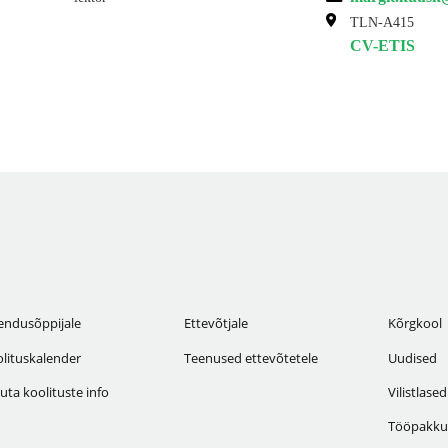
TLN-A415
CV-ETIS
endusõppijale
Ettevõtjale
Kõrgkool
lituskalender
Teenused ettevõtetele
Uudised
uta koolituste info
Vilistlased
Tööpakku