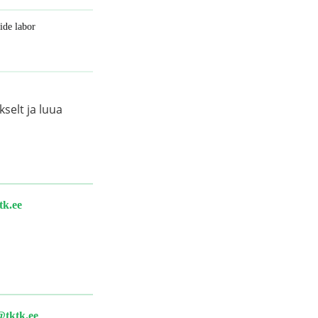
ide labor
selt ja luua
tk.ee
@tktk.ee