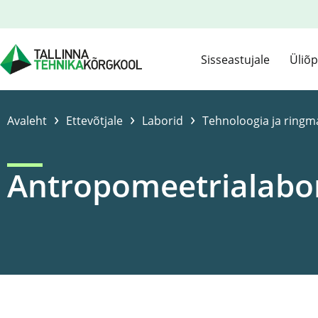
Sisseastujale
Üliõp
›
›
›
Avaleht
Ettevõtjale
Laborid
Tehnoloogia ja ringm
Antropomeetrialabo