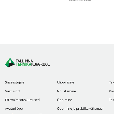
Sisseastujale
Üliõpilasele
Täi
Vastuvõtt
Nõustamine
Koo
Ettevalmistuskursused
Õppimine
Tas
Avatud õpe
Õppimine ja praktika välismaal