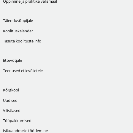
Õppimine ja praktika välismaal
Täiendusõppijale
Koolituskalender
Tasuta koolituste info
Ettevõtjale
Teenused ettevõtetele
Kõrgkool
Uudised
Vilistlased
Tööpakkumised
Isikuandmete töötlemine