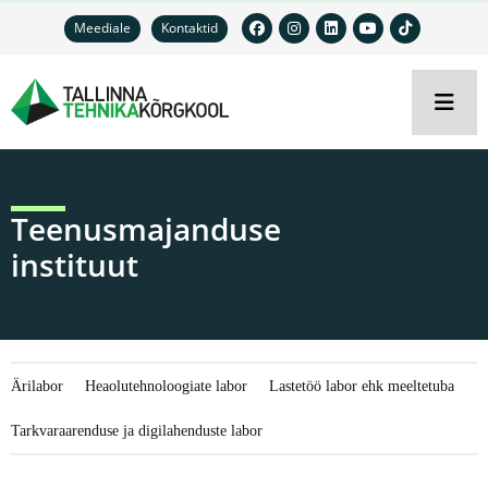
Meediale
Kontaktid
Teenusmajanduse
instituut
Ärilabor
Heaolutehnoloogiate labor
Lastetöö labor ehk meeltetuba
Tarkvaraarenduse ja digilahenduste labor