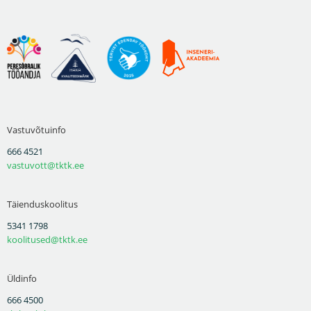
Vastuvõtuinfo
666 4521
vastuvott@tktk.ee
Täienduskoolitus
5341 1798
koolitused@tktk.ee
Üldinfo
666 4500