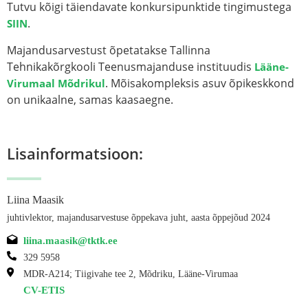
Tutvu kõigi täiendavate konkursipunktide tingimustega
.
SIIN
Majandusarvestust õpetatakse Tallinna
Tehnikakõrgkooli Teenusmajanduse instituudis
Lääne-
. Mõisakompleksis asuv õpikeskkond
Virumaal Mõdrikul
on unikaalne, samas kaasaegne.
Lisainformatsioon:
Liina Maasik
juhtivlektor, majandusarvestuse õppekava juht, aasta õppejõud 2024
liina.maasik@tktk.ee
329 5958
MDR-A214; Tiigivahe tee 2, Mõdriku, Lääne-Virumaa
CV-ETIS