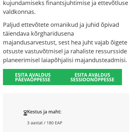
kujundamiseks finantsjuhtimise ja ettevõtluse
valdkonnas.
Paljud ettevõtete omanikud ja juhid õpivad
täiendava kõrgharidusena
majandusarvestust, sest hea juht vajab õigete
otsuste vastuvõtmisel ja rahaliste ressursside
planeerimisel laiapõhjalisi majandusteadmisi.
ESITA AVALDUS
ESITA AVALDUS
PÄEVAÕPPESSE
SESSIOONÕPPESSE
Kestus ja maht:
3 aastat / 180 EAP