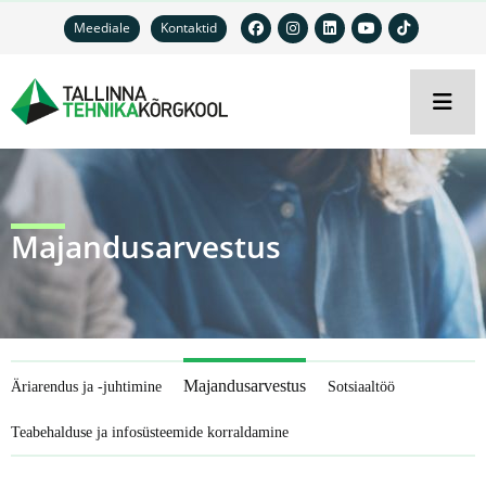
Meediale
Kontaktid
Majandusarvestus
Majandusarvestus
Äriarendus ja -juhtimine
Sotsiaaltöö
Teabehalduse ja infosüsteemide korraldamine