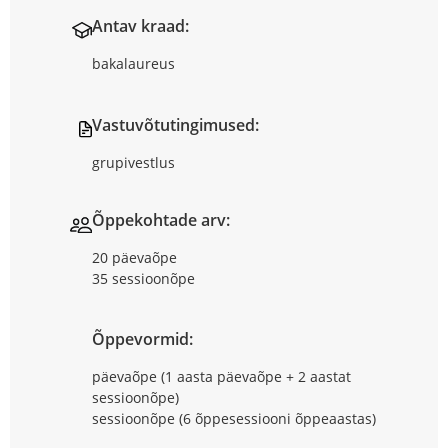
Antav kraad:
bakalaureus
Vastuvõtutingimused:
grupivestlus
Õppekohtade arv:
20 päevaõpe
35 sessioonõpe
Õppevormid:
päevaõpe (1 aasta päevaõpe + 2 aastat
sessioonõpe)
sessioonõpe (6 õppesessiooni õppeaastas)