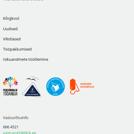
Kõrgkool
Uudised
Vilistlased
Tööpakkumised
Isikuandmete töötlemine
Vastuvõtuinfo
666 4521
vastuvott@tktk.ee