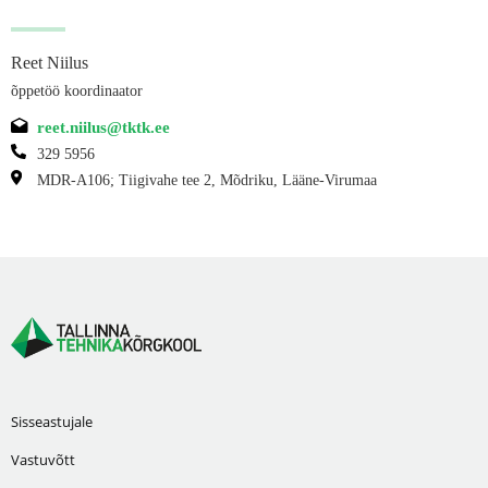
Reet Niilus
õppetöö koordinaator
reet.niilus@tktk.ee
329 5956
MDR-A106; Tiigivahe tee 2, Mõdriku, Lääne-Virumaa
Sisseastujale
Vastuvõtt