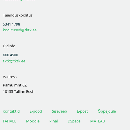
Täienduskoolitus
5341 1798
koolitused@tktk.ee
Üldinfo
666 4500
tktk@tktk.ee
Aadress
Pärnu mnt 62,
10135 Tallinn Eesti
Kontaktid
E-pood
Siseveeb
E-post
Õppejõule
TAHVEL
Moodle
Pinal
DSpace
MATLAB