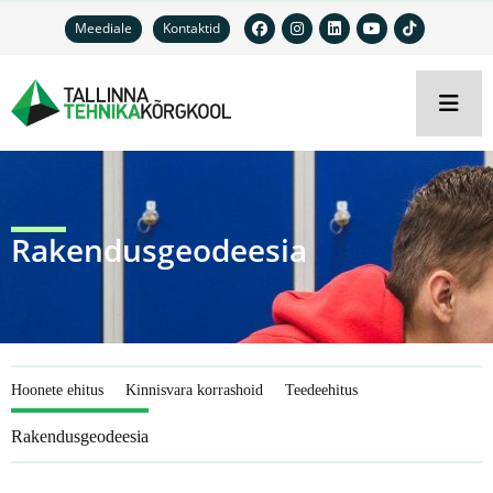
Meediale
Kontaktid
Rakendusgeodeesia
Hoonete ehitus
Kinnisvara korrashoid
Teedeehitus
Rakendusgeodeesia