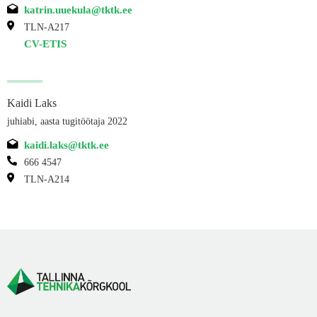
katrin.uuekula@tktk.ee
TLN-A217
CV-ETIS
Kaidi Laks
juhiabi, aasta tugitöötaja 2022
kaidi.laks@tktk.ee
666 4547
TLN-A214