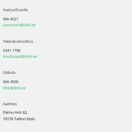
Vastuvõtuinfo
666 4521
vastuvott@tktk.ee
Täienduskoolitus
5341 1798
koolitused@tktk.ee
Üldinfo
666 4500
tktk@tktk.ee
Aadress
Pärnu mnt 62,
10135 Tallinn Eesti