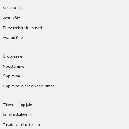
Sisseastujale
Vastuvõtt
Ettevalmistuskursused
Avatud õpe
Üliõpilasele
Nõustamine
Õppimine
Õppimine ja praktika välismaal
Täiendusõppijale
Koolituskalender
Tasuta koolituste info