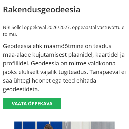
Rakendusgeodeesia
NB! Sellel õppekaval 2026/2027. õppeaastal vastuvõttu ei
toimu.
Geodeesia ehk maamõõtmine on teadus
maa-alade kujutamisest plaanidel, kaartidel ja
profiilidel. Geodeesia on mitme valdkonna
jaoks eluliselt vajalik tugiteadus. Tänapäeval ei
saa ühtegi hoonet ega teed ehitada
geodeetideta.
VAATA ÕPPEKAVA