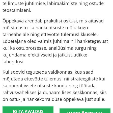
tellimuste juhtimise, läbirääkimiste ning ostude
teostamiseni.
Õppekava arendab praktilisi oskusi, mis aitavad
mõista ostu- ja hankeotsuste mõju kogu
tarneahelale ning ettevõtte tulemuslikkusele.
Lõpetajana oled valmis juhtima nii hanketegevust
kui ka ostuprotsesse, analüüsima turgu ning
kujundama efektiivseid ja jätkusuutlikke
lahendusi.
Kui soovid tegutseda valdkonnas, kus saad
mõjutada ettevõtte tulemusi nii strateegiliste kui
ka operatiivsete otsuste kaudu ning töötada
rahvusvahelises ja dünaamilises keskkonnas, siis
on
ostu- ja hankekorralduse
õppekava just sulle.
ESITA AVALDUS