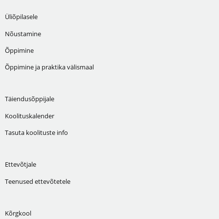
Üliõpilasele
Nõustamine
Õppimine
Õppimine ja praktika välismaal
Täiendusõppijale
Koolituskalender
Tasuta koolituste info
Ettevõtjale
Teenused ettevõtetele
Kõrgkool