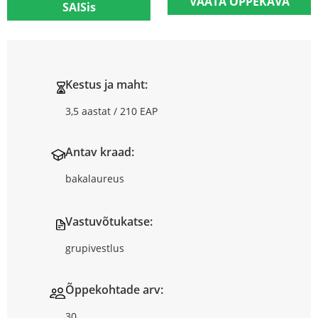
VAATA ÕPPEKAVA
SAISis
Kestus ja maht:
3,5 aastat / 210 EAP
Antav kraad:
bakalaureus
Vastuvõtukatse:
grupivestlus
Õppekohtade arv:
30