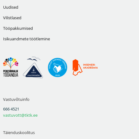
Uudised
Vilistlased
Tööpakkumised
Isikuandmete töötlemine
Vastuvõtuinfo
666 4521
vastuvott@tktk.ee
Täienduskoolitus