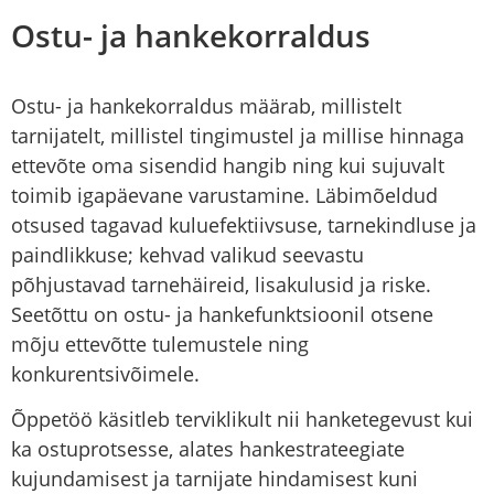
Ostu- ja hankekorraldus
Ostu- ja hankekorraldus määrab, millistelt
tarnijatelt, millistel tingimustel ja millise hinnaga
ettevõte oma sisendid hangib ning kui sujuvalt
toimib igapäevane varustamine. Läbimõeldud
otsused tagavad kuluefektiivsuse, tarnekindluse ja
paindlikkuse; kehvad valikud seevastu
põhjustavad tarnehäireid, lisakulusid ja riske.
Seetõttu on
ostu- ja hankefunktsioonil
otsene
mõju ettevõtte tulemustele ning
konkurentsivõimele.
Õppetöö käsitleb terviklikult nii hanketegevust kui
ka ostuprotsesse, alates hankestrateegiate
kujundamisest ja tarnijate hindamisest kuni