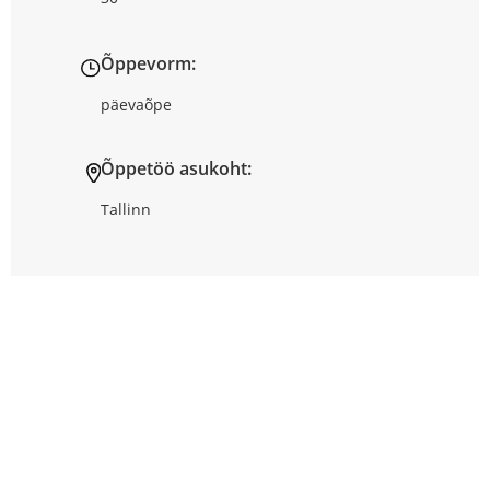
Õppevorm:
päevaõpe
Õppetöö asukoht:
Tallinn