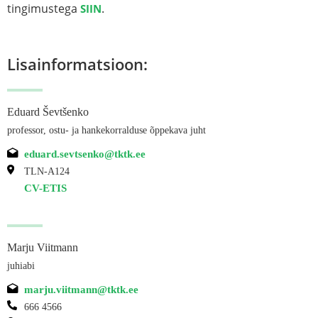
tingimustega
.
SIIN
Lisainformatsioon:
Eduard Ševtšenko
professor, ostu- ja hankekorralduse õppekava juht
eduard.sevtsenko@tktk.ee
TLN-A124
CV-ETIS
Marju Viitmann
juhiabi
marju.viitmann@tktk.ee
666 4566