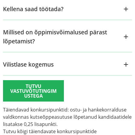
Kellena saad töötada?
Millised on õppimisvõimalused pärast
lõpetamist?
Vilistlase kogemus
TUTVU
VASTUVÕTUTINGIM
USTEGA
Täiendavad konkursipunktid:
ostu- ja hankekorralduse
valdkonnas kutseõppeasutuse lõpetanud kandidaatidele
lisatakse 0,25 lisapunkti.
Tutvu kõigi täiendavate konkursipunktide