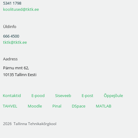
5341 1798
koolitused@tktk.ee
Üldinfo
666 4500
tktk@tktk.ee
Aadress
Pärnu mnt 62,
10135 Tallinn Eesti
Kontaktid
E-pood
Siseveeb
E-post
Õppejõule
TAHVEL
Moodle
Pinal
DSpace
MATLAB
2026
Tallinna Tehnikakõrgkool