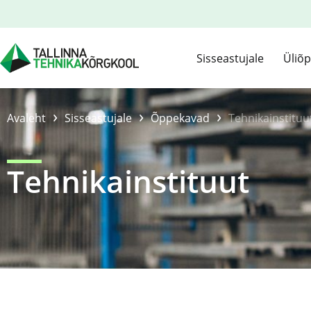
Sisseastujale
Üliõp
›
›
›
Avaleht
Sisseastujale
Õppekavad
Tehnikainstituu
Tehnikainstituut