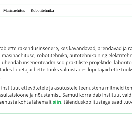
Masinaehitus
Robotitehnika
stab ette rakendusinsenere, kes kavandavad, arendavad ja 
i masinaehituse, robotitehnika, autotehnika ning elektriteh
ühendab inseneriteadmised praktiliste projektide, laboritö
stades lõpetajaid ette tööks valmistades lõpetajaid ette töök
.
instituut ettevõtetele ja asutustele teenustena mitmeid te
ultatsioone ja nõustamist. Samuti korraldab instituut vald
 teenuste kohta lähemalt
siin
, täienduskoolitustega saad tu