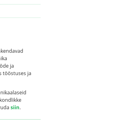
rakendavad
nika
öde ja
s tööstuses ja
hnikaalaseid
kondlikke
tvuda
siin
.