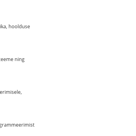
ika, hoolduse
steeme ning
rimisele,
rogrammeerimist