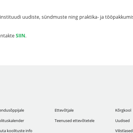
instituudi uudiste, sündmuste ning praktika- ja tööpakkumi
kontakte
SIIN
.
endusõppijale
Ettevõtjale
Kõrgkool
lituskalender
Teenused ettevõtetele
Uudised
uta koolituste info
Vilistlased