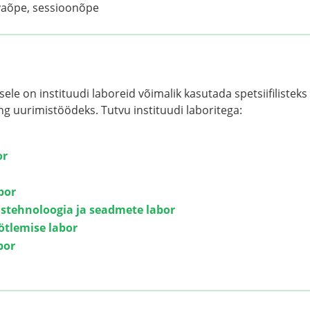
aõpe, sessioonõpe
le on instituudi laboreid võimalik kasutada spetsiifilisteks
g uurimistöödeks. Tutvu instituudi laboritega:
or
bor
ustehnoloogia ja seadmete labor
ötlemise labor
bor