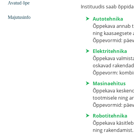
Avatud õpe
Instituudis saab õppida
Majutusinfo
Autotehnika
Õppekava annab te
ning kaasaegsete a
Õppevormid: päev
Elektritehnika
Õppekava valmistab
oskavad rakendada
Õppevorm: kombin
Masinaehitus
Õppekava keskendu
tootmisele ning a
Õppevormid: päev
Robotitehnika
Õppekava käsitleb
ning rakendamist.