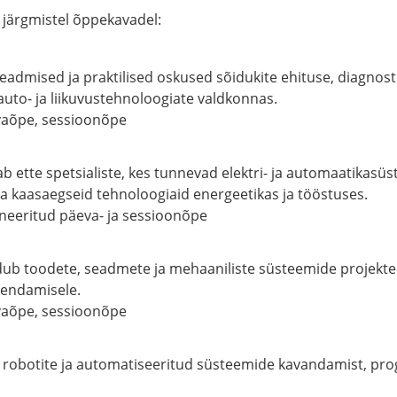
 järgmistel
õppekavadel
:
admised ja praktilised oskused sõidukite ehituse, diagnost
uto- ja liikuvustehnoloogiate valdkonnas.
aõpe, sessioonõpe
 ette spetsialiste, kes tunnevad elektri- ja automaatikasü
 kaasaegseid tehnoloogiaid energeetikas ja tööstuses.
eeritud päeva- ja sessioonõpe
b toodete, seadmete ja mehaaniliste süsteemide projektee
rendamisele.
aõpe, sessioonõpe
 robotite ja automatiseeritud süsteemide kavandamist, p