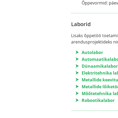
Õppevormid: päev
Laborid
Lisaks õppetöö toetamise
arendusprojektideks nin
Autolabor
Automaatikalab
Dünaamikalabor
Elektritehnika la
Metallide keevit
Metallide lõiketö
Mõõtetehnika la
Robootikalabor