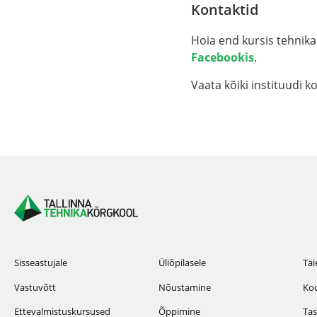
Kontaktid
Hoia end kursis tehnika
Facebookis
.
Vaata kõiki instituudi 
Sisseastujale
Üliõpilasele
Täi
Vastuvõtt
Nõustamine
Koo
Ettevalmistuskursused
Õppimine
Tas