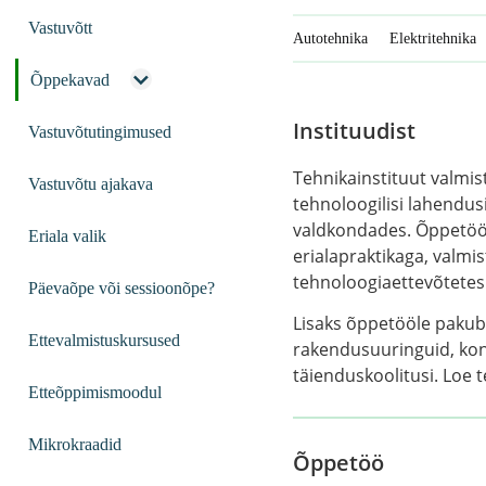
Vastuvõtt
Autotehnika
Elektritehnika
Õppekavad
Instituudist
Vastuvõtutingimused
Tehnikainstituut valmi
Vastuvõtu ajakava
tehnoloogilisi lahendus
valdkondades. Õppetöö 
Eriala valik
erialapraktikaga, valmi
tehnoloogiaettevõtetes
Päevaõpe või sessioonõpe?
Lisaks õppetööle pakub 
Ettevalmistuskursused
rakendusuuringuid, kons
täienduskoolitusi. Loe
Etteõppimismoodul
Mikrokraadid
Õppetöö