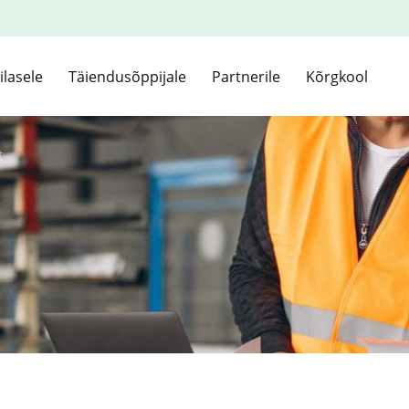
ilasele
Täiendusõppijale
Partnerile
Kõrgkool
t