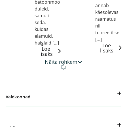
betoonmoo
annab
duleid,
käesolevas
samuti
raamatus
seda,
nii
kuidas
teoreetilise
elamuid,
[…]
haiglaid […]
Loe
Loe
lisaks
lisaks
Näita rohkem
Valdkonnad