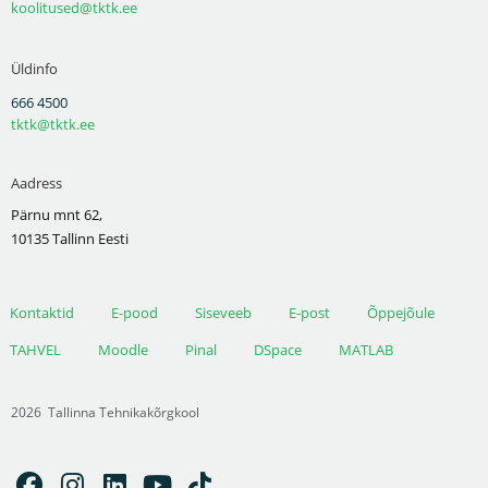
koolitused@tktk.ee
Üldinfo
666 4500
tktk@tktk.ee
Aadress
Pärnu mnt 62,
10135 Tallinn Eesti
Kontaktid
E-pood
Siseveeb
E-post
Õppejõule
TAHVEL
Moodle
Pinal
DSpace
MATLAB
2026
Tallinna Tehnikakõrgkool