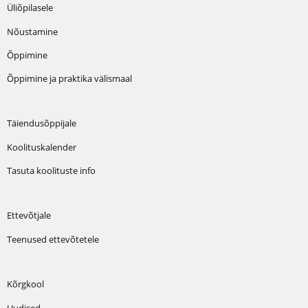
Üliõpilasele
Nõustamine
Õppimine
Õppimine ja praktika välismaal
Täiendusõppijale
Koolituskalender
Tasuta koolituste info
Ettevõtjale
Teenused ettevõtetele
Kõrgkool
Uudised