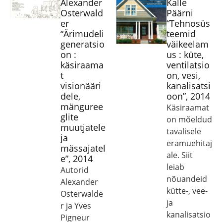
Alexander
Kalle
Osterwald
Päärni
er
“Tehnosüs
“Ärimudeli
teemid
generatsio
väikeelam
on :
us : küte,
käsiraama
ventilatsio
t
on, vesi,
visionääri
kanalisatsi
dele,
oon”, 2014
mänguree
Käsiraamat
glite
on mõeldud
muutjatele
tavalisele
ja
eramuehitaj
mässajatel
ale. Siit
e”, 2014
leiab
Autorid
nõuandeid
Alexander
kütte-, vee-
Osterwalde
ja
r ja Yves
kanalisatsio
Pigneur