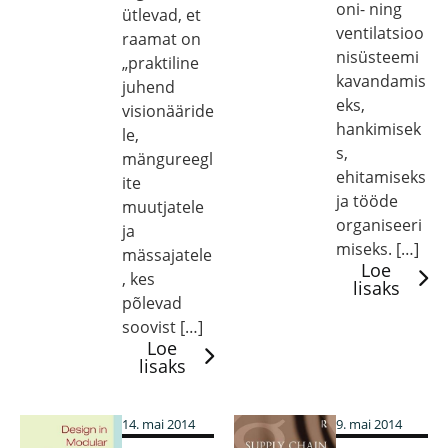
oni- ning
ütlevad, et
ventilatsioo
raamat on
nisüsteemi
„praktiline
kavandamis
juhend
eks,
visionääride
hankimisek
le,
s,
mängureegl
ehitamiseks
ite
ja tööde
muutjatele
organiseeri
ja
miseks. […]
mässajatele
Loe
, kes
lisaks
põlevad
soovist […]
Loe
lisaks
14. mai 2014
9. mai 2014