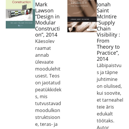
Mark
Jonah
Lawson
Saint
“Design in
McIntire
Modular
“Supply
Constructi
Chain
on”, 2014
Visibility :
From
Käesolev
Theory to
raamat
Practice”,
annab
2014
ülevaate
Läbipaistvu
moodulehit
s ja täpne
usest. Teos
juhtimine
on jaotatud
on olulised,
peatükkidek
kui soovite,
s, mis
et tarneahel
tutvustavad
teie äris
moodulkon
edukalt
struktsioon
töötaks.
e, teras- ja
Autor