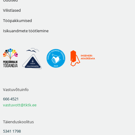
Vilistlased
Tööpakkumised
Isikuandmete töötlemine
Vastuvõtuinfo
666 4521
vastuvott@tktk.ee
Täienduskoolitus
5341 1798