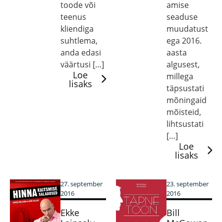
toode või
amise
teenus
seaduse
kliendiga
muudatust
suhtlema,
ega 2016.
anda edasi
aasta
väärtusi […]
algusest,
Loe
millega
lisaks
täpsustati
mõningaid
mõisteid,
lihtsustati
[…]
Loe
lisaks
27. september
23. september
2016
2016
Ekke
Bill