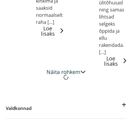
kinkima ja
ülitõhusad
saaksid
ning samas
normaalselt
lihtsad
raha […]
selgeks
Loe
õppida ja
lisaks
ellu
rakendada.
[…]
Loe
lisaks
Näita rohkem
Valdkonnad