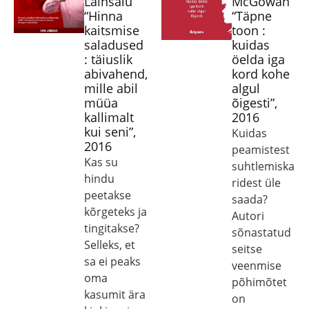
Lainsalu
McGowan
“Hinna
“Täpne
kaitsmise
toon :
saladused
kuidas
: täiuslik
öelda iga
abivahend,
kord kohe
mille abil
algul
müüa
õigesti”,
kallimalt
2016
kui seni”,
Kuidas
2016
peamistest
Kas su
suhtlemiska
hindu
ridest üle
peetakse
saada?
kõrgeteks ja
Autori
tingitakse?
sõnastatud
Selleks, et
seitse
sa ei peaks
veenmise
oma
põhimõtet
kasumit ära
on