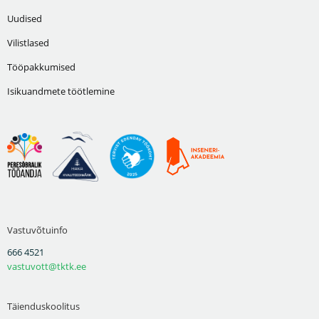
Uudised
Vilistlased
Tööpakkumised
Isikuandmete töötlemine
Vastuvõtuinfo
666 4521
vastuvott@tktk.ee
Täienduskoolitus