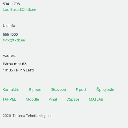
5341 1798
koolitused@tktk.ee
Üldinfo
666 4500
tktk@tktk.ee
Aadress
Pärnu mnt 62,
10135 Tallinn Eesti
Kontaktid
E-pood
Siseveeb
E-post
Õppejõule
TAHVEL
Moodle
Pinal
DSpace
MATLAB
2026
Tallinna Tehnikakõrgkool