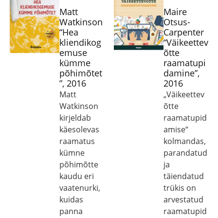
Matt
Maire
Watkinson
Otsus-
“Hea
Carpenter
kliendikog
“Väikeettev
emuse
õtte
kümme
raamatupi
põhimõtet
damine”,
”, 2016
2016
Matt
„Väikeettev
Watkinson
õtte
kirjeldab
raamatupid
käesolevas
amise“
raamatus
kolmandas,
kümne
parandatud
põhimõtte
ja
kaudu eri
täiendatud
vaatenurki,
trükis on
kuidas
arvestatud
panna
raamatupid