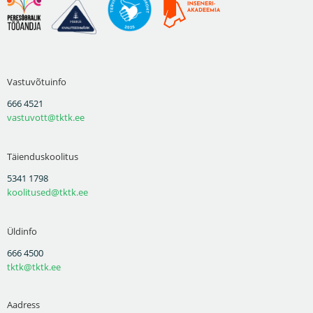
Vastuvõtuinfo
666 4521
vastuvott@tktk.ee
Täienduskoolitus
5341 1798
koolitused@tktk.ee
Üldinfo
666 4500
tktk@tktk.ee
Aadress