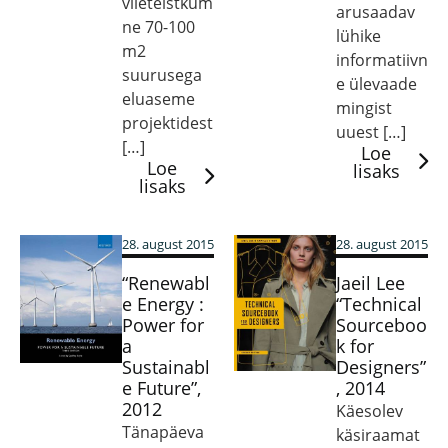
viieteistküm
arusaadav
ne 70-100
lühike
m2
informatiivn
suurusega
e ülevaade
eluaseme
mingist
projektidest
uuest […]
[…]
Loe
Loe
lisaks
lisaks
28. august 2015
28. august 2015
“Renewabl
Jaeil Lee
e Energy :
“Technical
Power for
Sourceboo
a
k for
Sustainabl
Designers”
e Future”,
, 2014
2012
Käesolev
Tänapäeva
käsiraamat