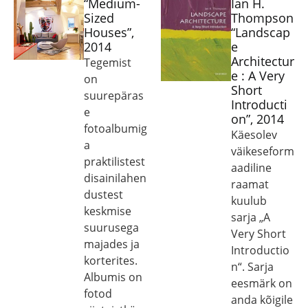
“Medium-
Ian H.
Sized
Thompson
Houses”,
“Landscap
2014
e
Architectur
Tegemist
e : A Very
on
Short
suurepäras
Introducti
e
on”, 2014
fotoalbumig
Käesolev
a
väikeseform
praktilistest
aadiline
disainilahen
raamat
dustest
kuulub
keskmise
sarja „A
suurusega
Very Short
majades ja
Introductio
korterites.
n“. Sarja
Albumis on
eesmärk on
fotod
anda kõigile