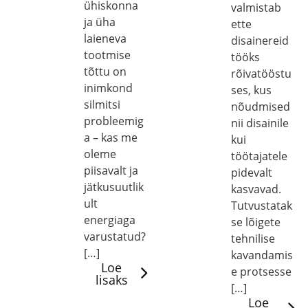
ühiskonna
valmistab
ja üha
ette
laieneva
disainereid
tootmise
tööks
tõttu on
rõivatööstu
inimkond
ses, kus
silmitsi
nõudmised
probleemig
nii disainile
a – kas me
kui
oleme
töötajatele
piisavalt ja
pidevalt
jätkusuutlik
kasvavad.
ult
Tutvustatak
energiaga
se lõigete
varustatud?
tehnilise
[…]
kavandamis
Loe
e protsesse
lisaks
[…]
Loe