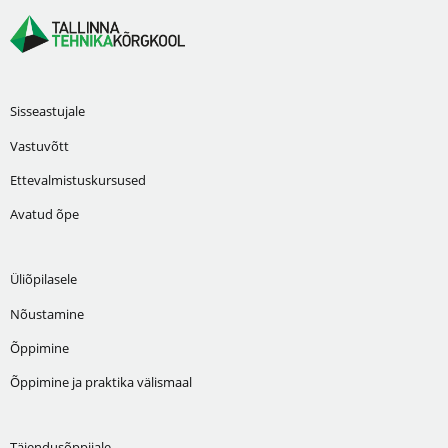
Sisseastujale
Vastuvõtt
Ettevalmistuskursused
Avatud õpe
Üliõpilasele
Nõustamine
Õppimine
Õppimine ja praktika välismaal
Täiendusõppijale