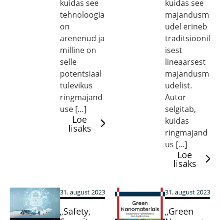
kuidas see
kuidas see
tehnoloogia
majandusm
on
udel erineb
arenenud ja
traditsioonil
milline on
isest
selle
lineaarsest
potentsiaal
majandusm
tulevikus
udelist.
ringmajand
Autor
use […]
selgitab,
Loe
kuidas
lisaks
ringmajand
us […]
Loe
lisaks
31. august 2023
31. august 2023
„Safety,
„Green