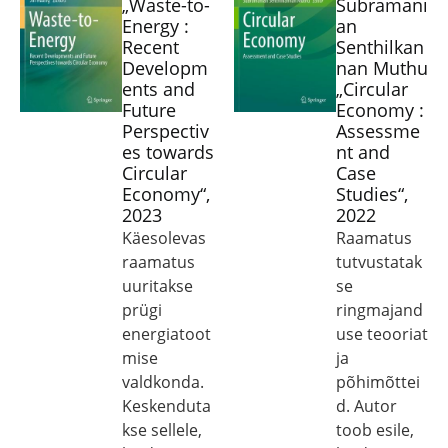
„Waste-to-
Subramani
Energy :
an
Recent
Senthilkan
Developm
nan Muthu
ents and
„Circular
Future
Economy :
Perspectiv
Assessme
es towards
nt and
Circular
Case
Economy“,
Studies“,
2023
2022
Käesolevas
Raamatus
raamatus
tutvustatak
uuritakse
se
prügi
ringmajand
energiatoot
use teooriat
mise
ja
valdkonda.
põhimõttei
Keskenduta
d. Autor
kse sellele,
toob esile,