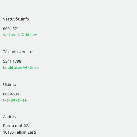
Vastuvõtuinfo
666 4521
vastuvott@tktk.ee
Täienduskoolitus
5341 1798
koolitused@tktk.ee
Üldinfo
666 4500
tktk@tktk.ee
Aadress
Pärnu mnt 62,
10135 Tallinn Eesti