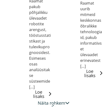
Raamat
Raamat
pakub
uurib
põhjalikku
mitmeid
ülevaadet
keskkonnas
robotite
õbralikke
arengust,
tehnoloogia
tööstusstati
id, pakub
stikast ja
informatiivs
tulevikupro
et
gnoosidest.
ülevaadet
Esimeses
erinevatest
osas
[…]
analüüsitak
Loe
lisaks
se
süsteemide
[…]
Loe
lisaks
Näita rohkem