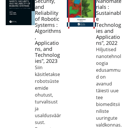
Security,
Nanomate
and
rials :
Reliability
Sustainabl
of Robotic
e
Systems :
Technolog
Algorithms
ies and
,
Applicatio
Applicatio
ns“, 2022
ns, and
Hiljutised
Technolog
nanotehnol
ies“, 2023
oogia
Siin
edusammu
käsitletakse
d on
robotsüste
avanud
emide
täiesti uue
ohutust,
tee
turvalisust
biomeditsii
ja
niliste
usaldusväär
uuringute
sust.
valdkonnas.