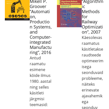
Mikell P.
“Algorithm
Groover
ic
“Automati
Methods
on,
for
Productio
Railway
n Systems,
Optimizati
and
on”, 2007
Computer-
Käesolevas
integrated
raamatus
Manufactu
käsitletakse
ring”, 2016
raudteede
Antud
optimeerim
raamatu
isega
esimene
seonduvaid
köide ilmus
probleeme,
1980. aastal
näiteks
ning selles
erinevate
käsitleti
ajavahemik
järgmisi
ega
teemasid:
seonduv