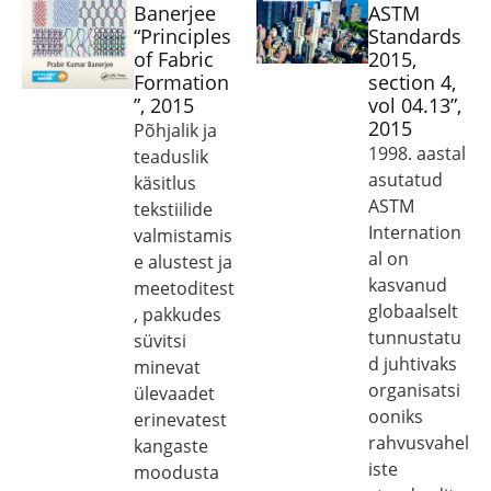
Banerjee
ASTM
“Principles
Standards
of Fabric
2015,
Formation
section 4,
”, 2015
vol 04.13”,
2015
Põhjalik ja
1998. aastal
teaduslik
asutatud
käsitlus
ASTM
tekstiilide
Internation
valmistamis
al on
e alustest ja
kasvanud
meetoditest
globaalselt
, pakkudes
tunnustatu
süvitsi
d juhtivaks
minevat
organisatsi
ülevaadet
ooniks
erinevatest
rahvusvahel
kangaste
iste
moodusta