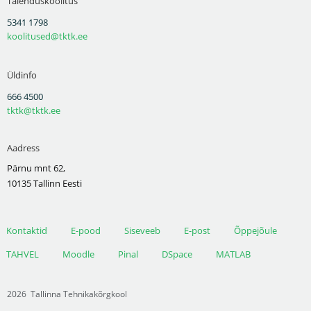
Täienduskoolitus
5341 1798
koolitused@tktk.ee
Üldinfo
666 4500
tktk@tktk.ee
Aadress
Pärnu mnt 62,
10135 Tallinn Eesti
Kontaktid
E-pood
Siseveeb
E-post
Õppejõule
TAHVEL
Moodle
Pinal
DSpace
MATLAB
2026
Tallinna Tehnikakõrgkool