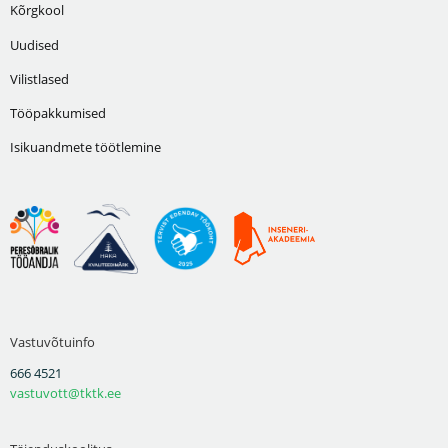
Kõrgkool
Uudised
Vilistlased
Tööpakkumised
Isikuandmete töötlemine
Vastuvõtuinfo
666 4521
vastuvott@tktk.ee