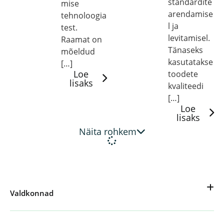
standardite
mise
arendamise
tehnoloogia
l ja
test.
levitamisel.
Raamat on
Tänaseks
mõeldud
kasutatakse
[…]
Loe
toodete
lisaks
kvaliteedi
[…]
Loe
lisaks
Näita rohkem
Valdkonnad