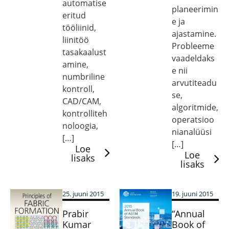
automatise
planeerimin
eritud
e ja
tööliinid,
ajastamine.
liinitöö
Probleeme
tasakaalust
vaadeldaks
amine,
e nii
numbriline
arvutiteadu
kontroll,
se,
CAD/CAM,
algoritmide,
kontrolliteh
operatsioo
noloogia,
nianalüüsi
[…]
[…]
Loe
Loe
lisaks
lisaks
25. juuni 2015
19. juuni 2015
Prabir
“Annual
Kumar
Book of