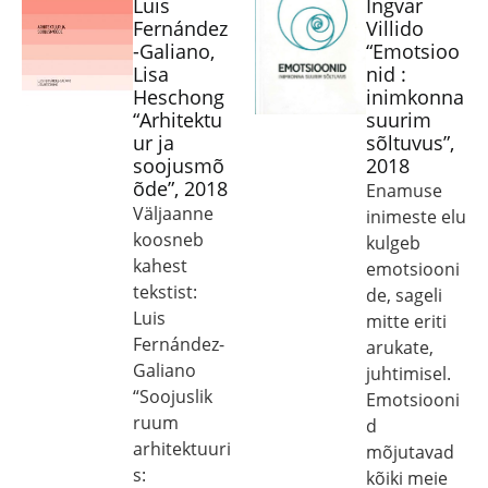
Luis
Ingvar
Fernández
Villido
-Galiano,
“Emotsioo
Lisa
nid :
Heschong
inimkonna
“Arhitektu
suurim
ur ja
sõltuvus”,
soojusmõ
2018
õde”, 2018
Enamuse
Väljaanne
inimeste elu
koosneb
kulgeb
kahest
emotsiooni
tekstist:
de, sageli
Luis
mitte eriti
Fernández-
arukate,
Galiano
juhtimisel.
“Soojuslik
Emotsiooni
ruum
d
arhitektuuri
mõjutavad
s:
kõiki meie