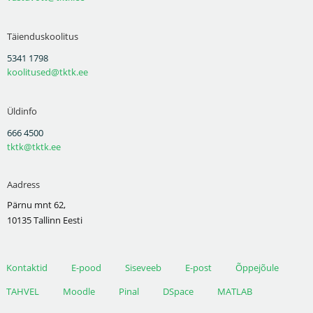
Täienduskoolitus
5341 1798
koolitused@tktk.ee
Üldinfo
666 4500
tktk@tktk.ee
Aadress
Pärnu mnt 62,
10135 Tallinn Eesti
Kontaktid
E-pood
Siseveeb
E-post
Õppejõule
TAHVEL
Moodle
Pinal
DSpace
MATLAB