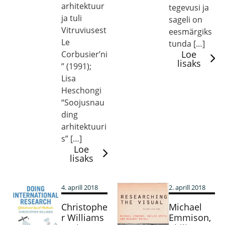
arhitektuur
tegevusi ja
ja tuli
sageli on
Vitruviusest
eesmärgiks
Le
tunda […]
Loe
Corbusier’ni
lisaks
” (1991);
Lisa
Heschongi
“Soojusnau
ding
arhitektuuri
s” […]
Loe
lisaks
4. aprill 2018
2. aprill 2018
Christophe
Michael
r Williams
Emmison,