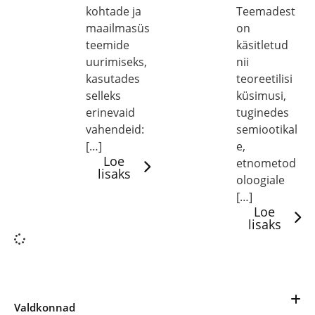
kohtade ja
Teemadest
maailmasüs
on
teemide
käsitletud
uurimiseks,
nii
kasutades
teoreetilisi
selleks
küsimusi,
erinevaid
tuginedes
vahendeid:
semiootikal
[…]
e,
Loe
etnometod
lisaks
oloogiale
[…]
Loe
lisaks
Valdkonnad