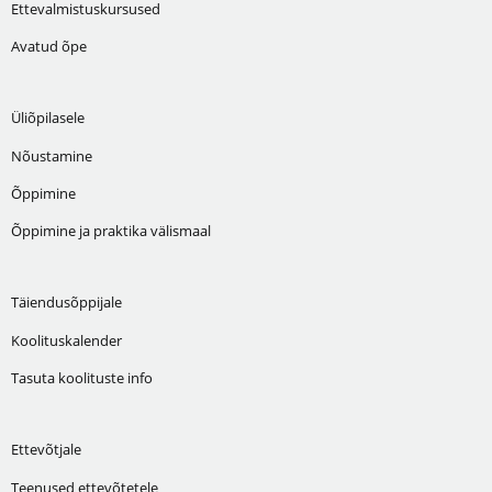
Ettevalmistuskursused
Avatud õpe
Üliõpilasele
Nõustamine
Õppimine
Õppimine ja praktika välismaal
Täiendusõppijale
Koolituskalender
Tasuta koolituste info
Ettevõtjale
Teenused ettevõtetele