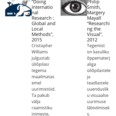
“Doing
Philip
Internatio
Smith,
nal
Margery
Research :
Mayall
Global and
“Researchi
Local
ng the
Methods”,
Visual”,
2015
2012
Cristopher
Tegemist
Williams
on kasuliku
julgustab
õppematerj
üliõpilasi
aliga
tegema
üliõpilastele
maailmatas
ja
emel
teadlastele
uurimistöid.
uuenduslik
Ta pakub
u visuaalse
välja
uurimuse
raamistiku
läbiviimisek
inimeste,
s.