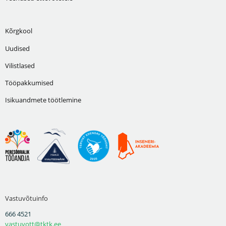
Kõrgkool
Uudised
Vilistlased
Tööpakkumised
Isikuandmete töötlemine
Vastuvõtuinfo
666 4521
vastuvott@tktk.ee