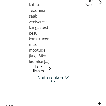
Loe
lisaks
kohta.
Teadmisi
saab
venivatest
kangastest
pesu
konstrueeri
mise,
mõõtude
järgi lõike
loomise […]
Loe
lisaks
Näita rohkem