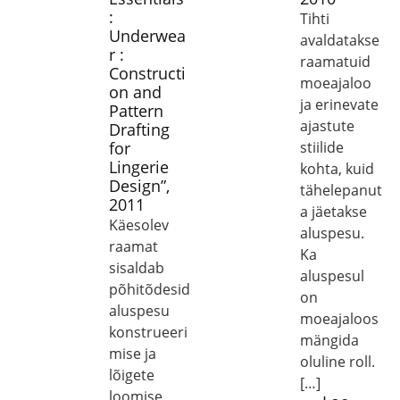
:
Tihti
Underwea
avaldatakse
r :
raamatuid
Constructi
moeajaloo
on and
ja erinevate
Pattern
ajastute
Drafting
for
stiilide
Lingerie
kohta, kuid
Design”,
tähelepanut
2011
a jäetakse
Käesolev
aluspesu.
raamat
Ka
sisaldab
aluspesul
põhitõdesid
on
aluspesu
moeajaloos
konstrueeri
mängida
mise ja
oluline roll.
lõigete
[…]
loomise