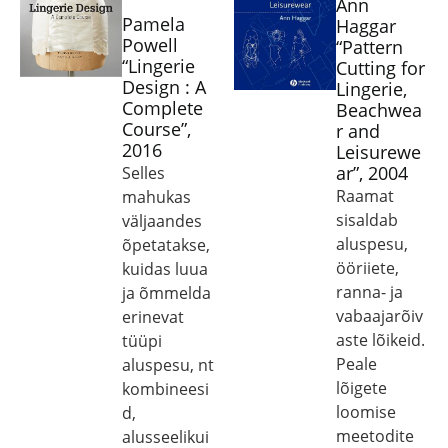
Ann
Pamela
Haggar
Powell
“Pattern
“Lingerie
Cutting for
Design : A
Lingerie,
Complete
Beachwea
Course”,
r and
2016
Leisurewe
ar”, 2004
Selles
Raamat
mahukas
sisaldab
väljaandes
aluspesu,
õpetatakse,
ööriiete,
kuidas luua
ranna- ja
ja õmmelda
vabaajarõiv
erinevat
aste lõikeid.
tüüpi
Peale
aluspesu, nt
lõigete
kombineesi
loomise
d,
meetodite
alusseelikui