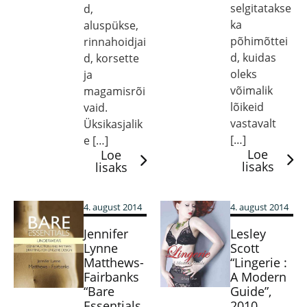
selgitatakse
d,
ka
aluspükse,
põhimõttei
rinnahoidjai
d, kuidas
d, korsette
oleks
ja
võimalik
magamisrõi
lõikeid
vaid.
vastavalt
Üksikasjalik
[…]
e […]
Loe
Loe
lisaks
lisaks
4. august 2014
4. august 2014
Jennifer
Lesley
Lynne
Scott
Matthews-
“Lingerie :
Fairbanks
A Modern
“Bare
Guide”,
Essentials
2010