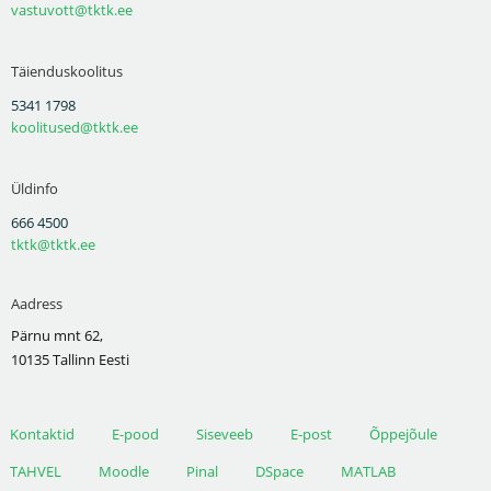
vastuvott@tktk.ee
Täienduskoolitus
5341 1798
koolitused@tktk.ee
Üldinfo
666 4500
tktk@tktk.ee
Aadress
Pärnu mnt 62,
10135 Tallinn Eesti
Kontaktid
E-pood
Siseveeb
E-post
Õppejõule
TAHVEL
Moodle
Pinal
DSpace
MATLAB