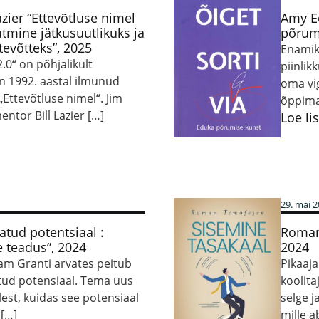
Lazier “Ettevõtluse nimel
Amy Ed
tmine jätkusuutlikuks ja
põrumi
tevõtteks”, 2025
Enamik
.0“ on põhjalikult
piinli
 1992. aastal ilmunud
oma vig
Ettevõtluse nimel“. Jim
õppima
entor Bill Lazier […]
Loe li
29. mai 
atud potentsiaal :
Roman 
e teadus”, 2024
2024
m Granti arvates peitub
Pikaaj
atud potensiaal. Tema uus
koolit
lest, kuidas see potensiaal
selge j
 […]
mille a