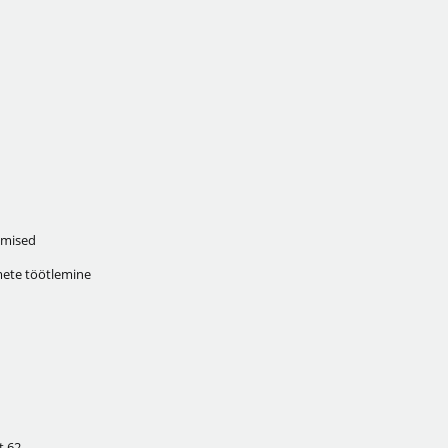
mised
ete töötlemine
 62,