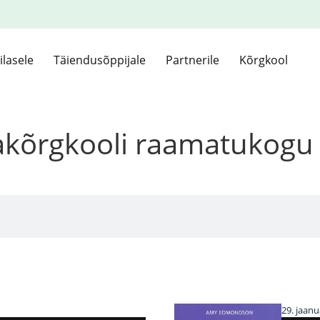
ilasele
Täiendusõppijale
Partnerile
Kõrgkool
kakõrgkooli raamatukogu
29. jaan