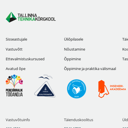
Sisseastujale
Üliõpilasele
Täi
Vastuvõtt
Nõustamine
Koo
Ettevalmistuskursused
Õppimine
Tas
Avatud õpe
Õppimine ja praktika välismaal
Vastuvõtuinfo
Täienduskoolitus
Üld