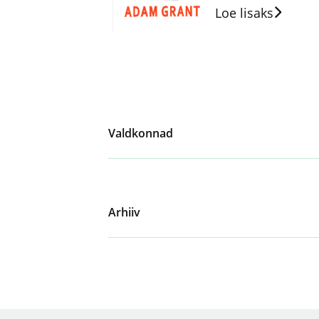
Loe lisaks
Valdkonnad
Arhiiv