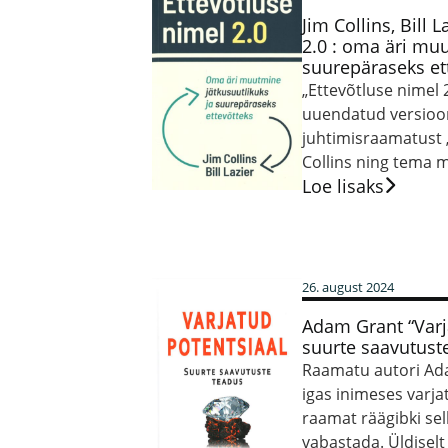
Jim Collins, Bill 
2.0 : oma äri muu
suurepäraseks et
„Ettevõtluse nimel 2
uuendatud versioon
juhtimisraamatust „
Collins ning tema m
Loe lisaks
26. august 2024
Adam Grant “Varj
suurte saavutust
Raamatu autori Ada
igas inimeses varj
raamat räägibki sel
vabastada. Üldiselt