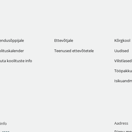
endusõppijale
Ettevõtjale
Kõrgkool
lituskalender
Teenused ettevõtetele
Uudised
uta koolituste info
Vilistlased
Tööpakku
Isikuandm
Aadress
info
Pärnu mnt