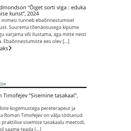
mondson “Õiget sorti viga : eduka
se kunst”, 2024
 inimesi tunneb ebaõnnestumisel
kkust. Suurema tõenäosusega kipume
u varjama või ilustama, aga mitte neist
. Ebaõnnestumiste ees olev […]
saks
2024
Timofejev “Sisemine tasakaal”,
aliste kogemustega pereterapeut ja
aja Roman Timofejev on välja töötanud
a praktilise sisemise tasakaalu meetodi,
bil saame teada […]