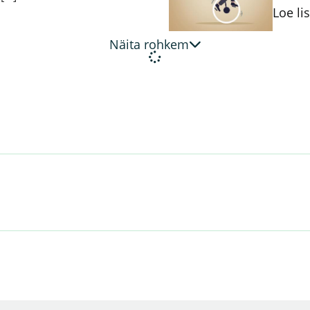
Loe li
Näita rohkem