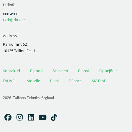
Üldinfo
666 4500
tktk@tktk.ee
Aadress
Pärnu mnt 62,
10135 Tallinn Eesti
Kontaktid
E-pood
Siseveeb
E-post
Õppejõule
TAHVEL
Moodle
Pinal
DSpace
MATLAB
2026
Tallinna Tehnikakõrgkool