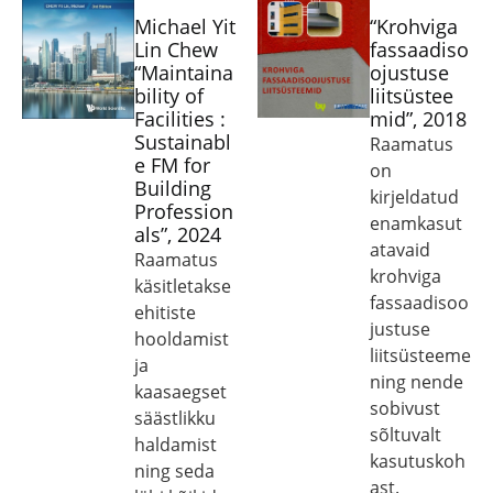
Michael Yit
“Krohviga
Lin Chew
fassaadiso
“Maintaina
ojustuse
bility of
liitsüstee
Facilities :
mid”, 2018
Sustainabl
Raamatus
e FM for
on
Building
kirjeldatud
Profession
enamkasut
als”, 2024
atavaid
Raamatus
krohviga
käsitletakse
fassaadisoo
ehitiste
justuse
hooldamist
liitsüsteeme
ja
ning nende
kaasaegset
sobivust
säästlikku
sõltuvalt
haldamist
kasutuskoh
ning seda
ast.