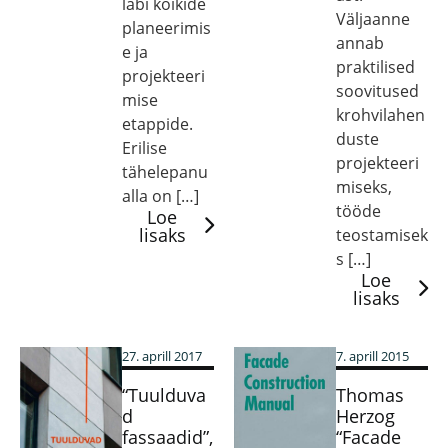
läbi kõikide
Väljaanne
planeerimis
annab
e ja
praktilised
projekteeri
soovitused
mise
krohvilahen
etappide.
duste
Erilise
projekteeri
tähelepanu
miseks,
alla on […]
tööde
Loe
lisaks
teostamisek
s […]
Loe
lisaks
27. aprill 2017
7. aprill 2015
“Tuulduva
Thomas
d
Herzog
fassaadid”,
“Facade