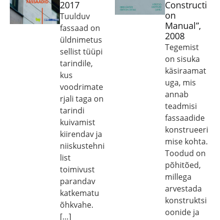
2017
Constructi
on
Tuulduv
Manual”,
fassaad on
2008
üldnimetus
Tegemist
sellist tüüpi
on sisuka
tarindile,
käsiraamat
kus
uga, mis
voodrimate
annab
rjali taga on
teadmisi
tarindi
fassaadide
kuivamist
konstrueeri
kiirendav ja
mise kohta.
niiskustehni
Toodud on
list
põhitõed,
toimivust
millega
parandav
arvestada
katkematu
konstruktsi
õhkvahe.
oonide ja
[…]