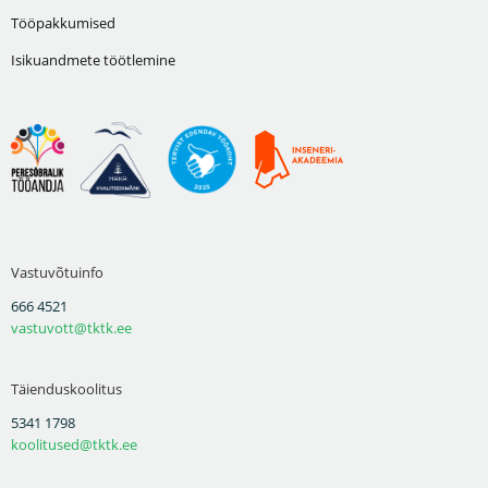
Tööpakkumised
Isikuandmete töötlemine
Vastuvõtuinfo
666 4521
vastuvott@tktk.ee
Täienduskoolitus
5341 1798
koolitused@tktk.ee