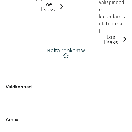
välispindad
Loe
lisaks
e
kujundamis
el. Teooria
[…]
Loe
lisaks
Näita rohkem
Valdkonnad
Arhiiv