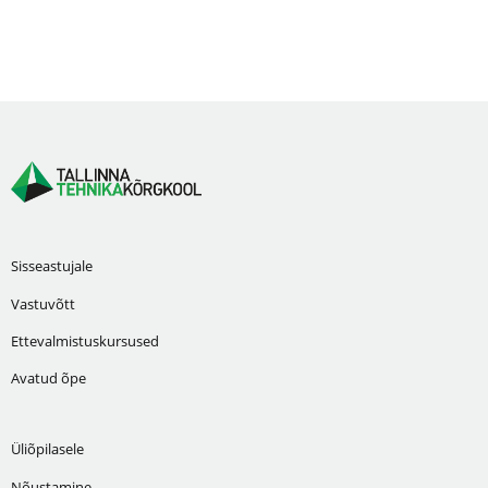
Sisseastujale
Vastuvõtt
Ettevalmistuskursused
Avatud õpe
Üliõpilasele
Nõustamine