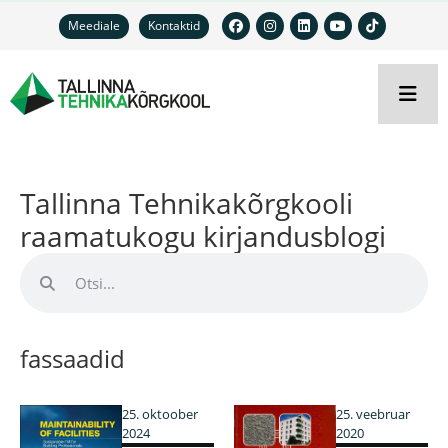
Meediale
Kontaktid
Tallinna Tehnikakõrgkooli
raamatukogu kirjandusblogi
fassaadid
25. oktoober
25. veebruar
2024
2020