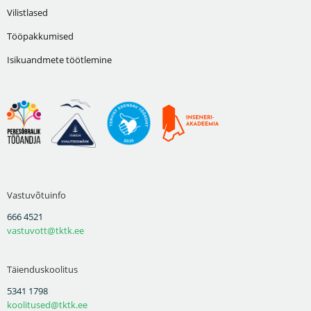
Vilistlased
Tööpakkumised
Isikuandmete töötlemine
Vastuvõtuinfo
666 4521
vastuvott@tktk.ee
Täienduskoolitus
5341 1798
koolitused@tktk.ee