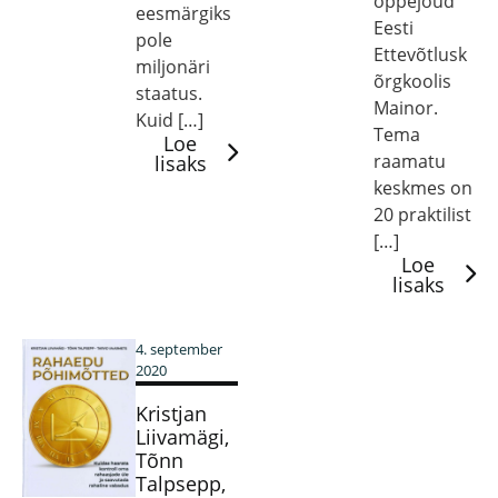
õppejõud
eesmärgiks
Eesti
pole
Ettevõtlusk
miljonäri
õrgkoolis
staatus.
Mainor.
Kuid […]
Tema
Loe
raamatu
lisaks
keskmes on
20 praktilist
[…]
Loe
lisaks
4. september
2020
Kristjan
Liivamägi,
Tõnn
Talpsepp,