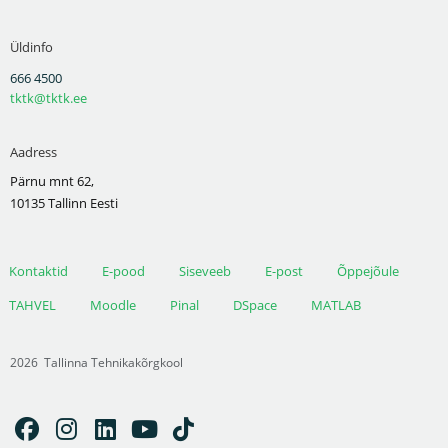
Üldinfo
666 4500
tktk@tktk.ee
Aadress
Pärnu mnt 62,
10135 Tallinn Eesti
Kontaktid
E-pood
Siseveeb
E-post
Õppejõule
TAHVEL
Moodle
Pinal
DSpace
MATLAB
2026
Tallinna Tehnikakõrgkool