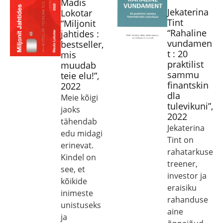
Madis
Jekaterina
Lokotar
Tint
“Miljonit
“Rahaline
jahtides :
vundamen
bestseller,
t : 20
mis
praktilist
muudab
sammu
teie elu!”,
finantskin
2022
dla
Meie kõigi
tulevikuni”,
jaoks
2022
tähendab
Jekaterina
edu midagi
Tint on
erinevat.
rahatarkuse
Kindel on
treener,
see, et
investor ja
kõikide
eraisiku
inimeste
rahanduse
unistuseks
aine
ja