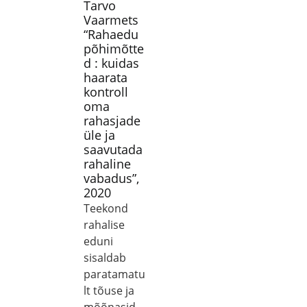
Tarvo
Vaarmets
“Rahaedu
põhimõtte
d : kuidas
haarata
kontroll
oma
rahasjade
üle ja
saavutada
rahaline
vabadus”,
2020
Teekond
rahalise
eduni
sisaldab
paratamatu
lt tõuse ja