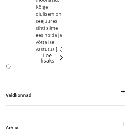
mõõnasid.
Kõige
olulisem on
seejuures
sihti silme
ees hoida ja
võtta ise
vastutus […]
Loe
lisaks
Valdkonnad
Arhiiv