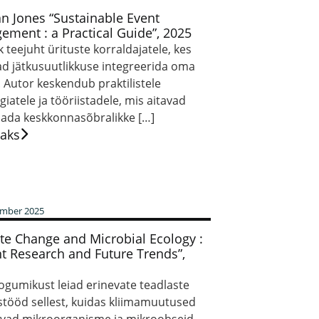
n Jones “Sustainable Event
ment : a Practical Guide”, 2025
k teejuht ürituste korraldajatele, kes
ad jätkusuutlikkuse integreerida oma
 Autor keskendub praktilistele
giatele ja tööriistadele, mis aitavad
dada keskkonnasõbralikke […]
saks
ember 2025
te Change and Microbial Ecology :
t Research and Future Trends”,
kogumikust leiad erinevate teadlaste
stööd sellest, kuidas kliimamuutused