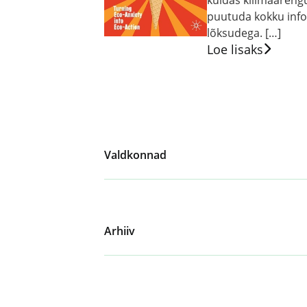
kuidas kliimaaren
puutuda kokku info
lõksudega. […]
Loe lisaks
Valdkonnad
Arhiiv