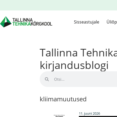
Sisseastujale
Üliõp
Tallinna Tehni
kirjandusblogi
kliimamuutused
11. juuni 2026