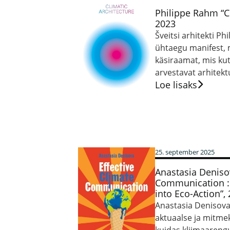
Philippe Rahm “Cl
2023
Šveitsi arhitekti P
ühtaegu manifest, 
käsiraamat, mis ku
arvestavat arhitekt
Loe lisaks
25. september 2025
Anastasia Denisov
Communication : 
into Eco-Action”,
Anastasia Denisov
aktuaalse ja mitmek