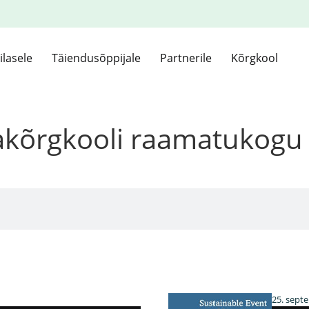
ilasele
Täiendusõppijale
Partnerile
Kõrgkool
kakõrgkooli raamatukogu
25. sept