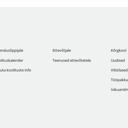
endusõppijale
Ettevõtjale
Kõrgkool
lituskalender
Teenused ettevõtetele
Uudised
uta koolituste info
Vilistlased
Tööpakku
Isikuandm