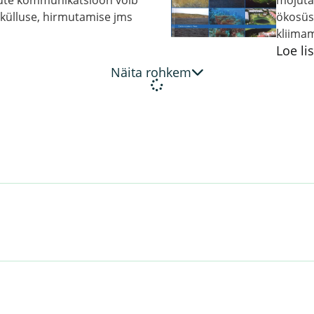
gute kommunikatsioon võib
mõjuta
külluse, hirmutamise jms
ökosüs
kliima
Loe li
Näita rohkem