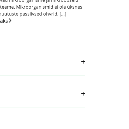
vad mikroorganisme ja mikroobseid
teeme. Mikroorganismid ei ole üksnes
muutuste passiivsed ohvrid, […]
saks