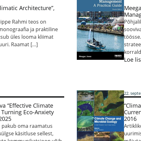
imatic Architecture”,
Meega
Manage
hilippe Rahmi teos on
Põhjali
monograafia ja praktiline
sooviv
tsub üles looma kliimat
töösse.
uuri. Raamat […]
stratee
korral
Loe li
22. sept
a “Effective Climate
“Clima
Turning Eco-Anxiety
Curren
 2025
2016
a pakub oma raamatus
Artikli
ülgse käsitluse sellest,
uurimi