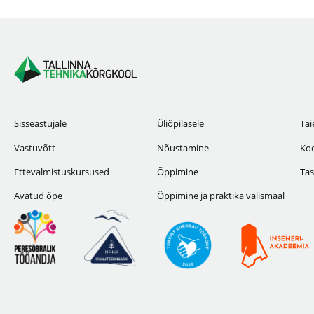
Sisseastujale
Üliõpilasele
Täi
Vastuvõtt
Nõustamine
Koo
Ettevalmistuskursused
Õppimine
Tas
Avatud õpe
Õppimine ja praktika välismaal