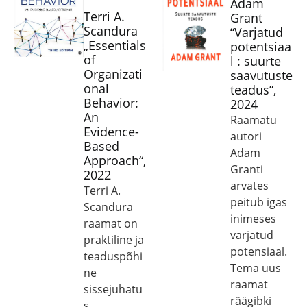
Adam
Terri A.
Grant
Scandura
“Varjatud
„Essentials
potentsiaa
of
l : suurte
Organizati
saavutuste
onal
teadus”,
Behavior:
2024
An
Raamatu
Evidence-
autori
Based
Adam
Approach“,
Granti
2022
arvates
Terri A.
peitub igas
Scandura
inimeses
raamat on
varjatud
praktiline ja
potensiaal.
teaduspõhi
Tema uus
ne
raamat
sissejuhatu
räägibki
s