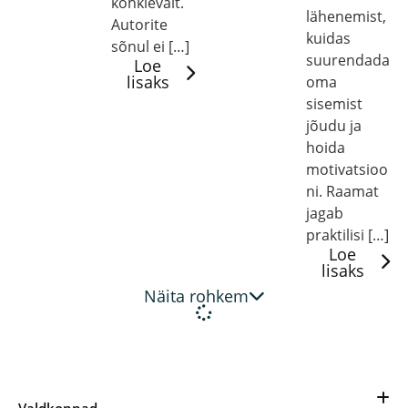
kõhklevalt.
lähenemist,
Autorite
kuidas
sõnul ei […]
suurendada
Loe
lisaks
oma
sisemist
jõudu ja
hoida
motivatsioo
ni. Raamat
jagab
praktilisi […]
Loe
lisaks
Näita rohkem