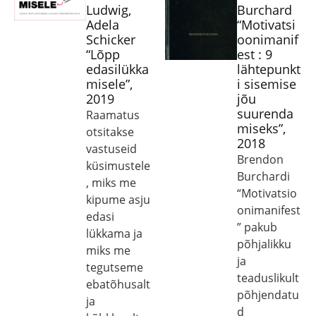
Ludwig,
Burchard
Adela
“Motivatsi
Schicker
oonimanif
“Lõpp
est : 9
edasilükka
lähtepunkt
misele”,
i sisemise
2019
jõu
suurenda
Raamatus
miseks”,
otsitakse
2018
vastuseid
Brendon
küsimustele
Burchardi
, miks me
“Motivatsio
kipume asju
onimanifest
edasi
” pakub
lükkama ja
põhjalikku
miks me
ja
tegutseme
teaduslikult
ebatõhusalt
põhjendatu
ja
d