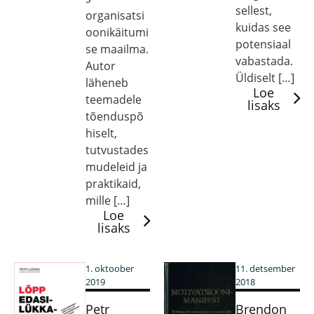
sellest,
organisatsi
kuidas see
oonikäitumi
potensiaal
se maailma.
vabastada.
Autor
Üldiselt […]
läheneb
Loe
teemadele
lisaks
tõenduspõ
hiselt,
tutvustades
mudeleid ja
praktikaid,
mille […]
Loe
lisaks
1. oktoober
11. detsember
2019
2018
Petr
Brendon