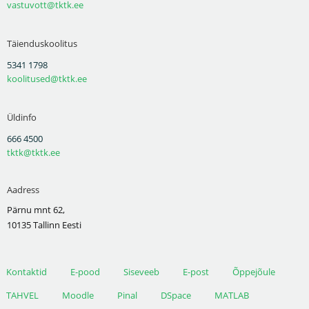
vastuvott@tktk.ee
Täienduskoolitus
5341 1798
koolitused@tktk.ee
Üldinfo
666 4500
tktk@tktk.ee
Aadress
Pärnu mnt 62,
10135 Tallinn Eesti
Kontaktid
E-pood
Siseveeb
E-post
Õppejõule
TAHVEL
Moodle
Pinal
DSpace
MATLAB