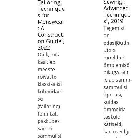
Sewing :
Tailoring
Advanced
Technique
Technique
s for
s”, 2019
Menswear
: A
Tegemist
Constructi
on
on Guide“,
edasijõudn
2022
utele
Õpik, mis
mõeldud
käsitleb
õmblemisõ
meeste
pikuga. Siit
rõivaste
leiab samm-
klassikalist
sammulisi
kohandami
õpetusi,
se
kuidas
(tailoring)
õmmelda
tehnikat,
taskuid,
pakkudes
kätiseid,
samm-
kaeluseid ja
sammulisi