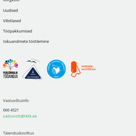
Uudised
Vilistlased
Tööpakkumised
Isikuandmete töötlemine
Vastuvõtuinfo
666 4521
vastuvott@tktk.ee
Täienduskoolitus