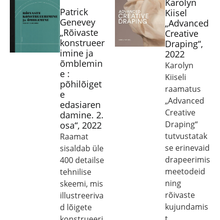
Karolyn
Patrick
Kiisel
Genevey
„Advanced
„Rõivaste
Creative
konstrueer
Draping“,
imine ja
2022
õmblemin
Karolyn
e :
Kiiseli
põhilõiget
raamatus
e
„Advanced
edasiaren
Creative
damine. 2.
Draping“
osa“, 2022
tutvustatak
Raamat
se erinevaid
sisaldab üle
drapeerimis
400 detailse
meetodeid
tehnilise
ning
skeemi, mis
rõivaste
illustreeriva
kujundamis
d lõigete
t
konstrueeri