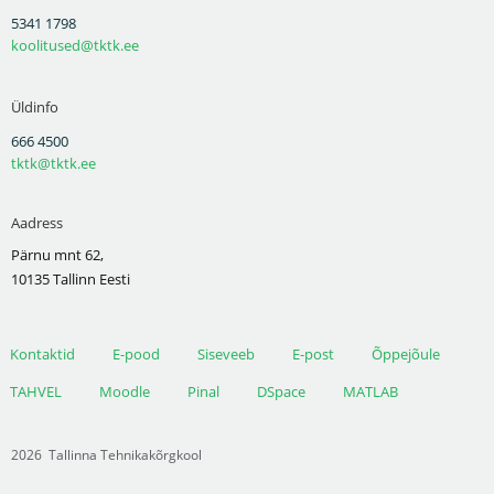
5341 1798
koolitused@tktk.ee
Üldinfo
666 4500
tktk@tktk.ee
Aadress
Pärnu mnt 62,
10135 Tallinn Eesti
Kontaktid
E-pood
Siseveeb
E-post
Õppejõule
TAHVEL
Moodle
Pinal
DSpace
MATLAB
2026
Tallinna Tehnikakõrgkool