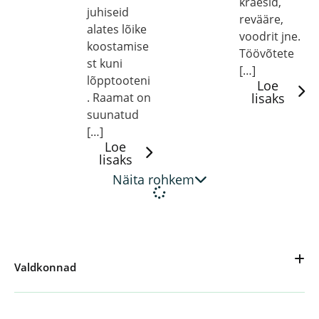
kraesid,
juhiseid
revääre,
alates lõike
voodrit jne.
koostamise
Töövõtete
st kuni
[…]
lõpptooteni
Loe
. Raamat on
lisaks
suunatud
[…]
Loe
lisaks
Näita rohkem
Valdkonnad