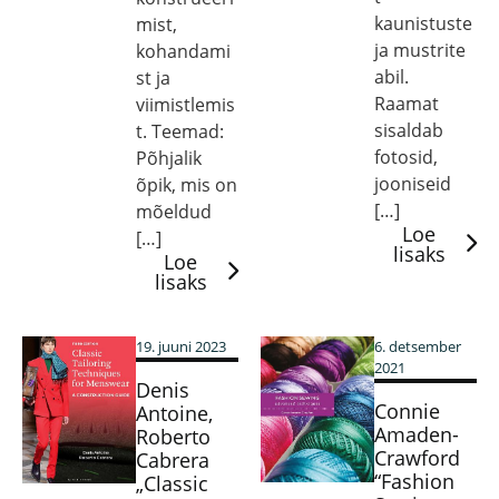
kaunistuste
mist,
ja mustrite
kohandami
abil.
st ja
Raamat
viimistlemis
sisaldab
t. Teemad:
fotosid,
Põhjalik
jooniseid
õpik, mis on
[…]
mõeldud
Loe
[…]
lisaks
Loe
lisaks
19. juuni 2023
6. detsember
2021
Denis
Connie
Antoine,
Amaden-
Roberto
Crawford
Cabrera
“Fashion
„Classic