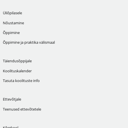
Üliõpilasele
Nõustamine
Õppimine
Õppimine ja praktika välismaal
Täiendusõppijale
Koolituskalender
Tasuta koolituste info
Ettevõtjale
Teenused ettevõtetele
Kõrgkool