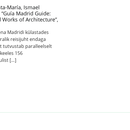
nta-María, Ismael
 “Guía Madrid Guide:
 Works of Architecture”,
ena Madridi külastades
alik reisijuht endaga
 tutvustab paralleelselt
 keeles 156
ulist […]