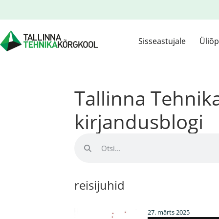
Sisseastujale
Üliõp
Tallinna Tehni
kirjandusblogi
reisijuhid
27. märts 2025