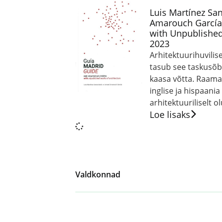
Luis Martínez Sa
Amarouch García
with Unpublished
2023
Arhitektuurihuvilis
tasub see taskusõbr
kaasa võtta. Raamat
inglise ja hispaania
arhitektuuriliselt ol
Loe lisaks
Valdkonnad