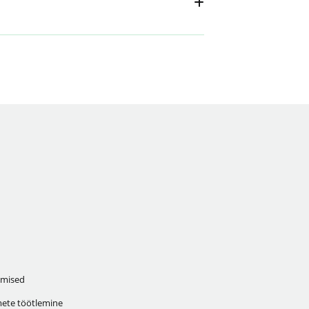
mised
ete töötlemine