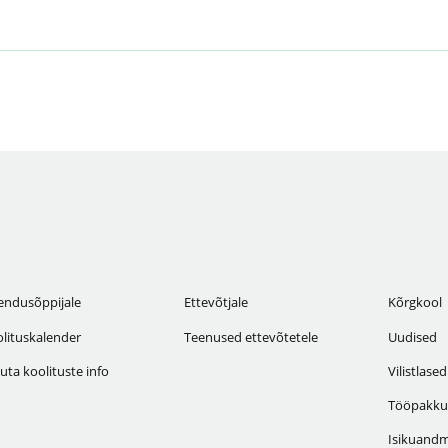
endusõppijale
Ettevõtjale
Kõrgkool
lituskalender
Teenused ettevõtetele
Uudised
uta koolituste info
Vilistlased
Tööpakku
Isikuandm