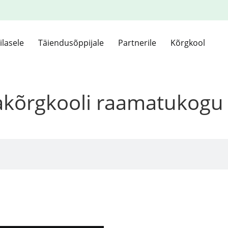
ilasele
Täiendusõppijale
Partnerile
Kõrgkool
kakõrgkooli raamatukogu