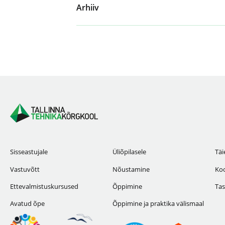
Arhiiv
Sisseastujale
Üliõpilasele
Täi
Vastuvõtt
Nõustamine
Koo
Ettevalmistuskursused
Õppimine
Tas
Avatud õpe
Õppimine ja praktika välismaal