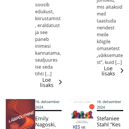
juhiseid,
soosib
mis aitaksid
edukust,
meil
kiirustamist
taastuda
, eraldatust
nendest
ja see
meile
paneb
kõigile
inimesi
omasetest
kannatama,
„väiksemate
sealjuures
st”, kuid […]
ise seda
Loe
lisaks
tihti […]
Loe
lisaks
16. detsember
16. detsember
2024
2024
Emily
Stefaniee
Nagoski,
Stahl “Kes