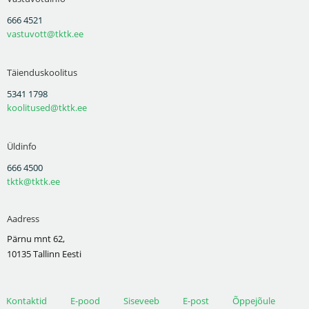
666 4521
vastuvott@tktk.ee
Täienduskoolitus
5341 1798
koolitused@tktk.ee
Üldinfo
666 4500
tktk@tktk.ee
Aadress
Pärnu mnt 62,
10135 Tallinn Eesti
Kontaktid
E-pood
Siseveeb
E-post
Õppejõule