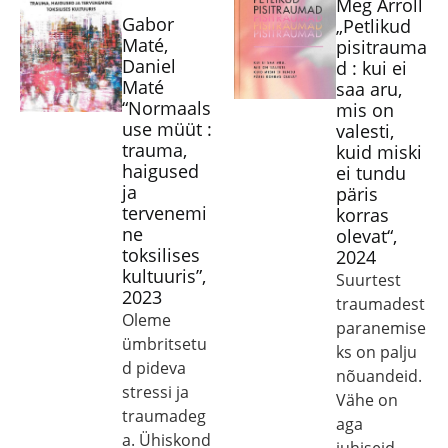
Meg Arroll
Gabor
„Petlikud
Maté,
pisitrauma
Daniel
d : kui ei
Maté
saa aru,
“Normaals
mis on
use müüt :
valesti,
trauma,
kuid miski
haigused
ei tundu
ja
päris
tervenemi
korras
ne
olevat“,
toksilises
2024
kultuuris”,
Suurtest
2023
traumadest
Oleme
paranemise
ümbritsetu
ks on palju
d pideva
nõuandeid.
stressi ja
Vähe on
traumadeg
aga
a. Ühiskond