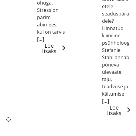
ohuga.
etele
Stress on
seaduspära
parim
dele?
abimees,
Hinnatud
kui on tarvis
kliiniline
[…]
psühholoog
Loe
Stefanie
lisaks
Stahl annab
põneva
ülevaate
taju,
teadvuse ja
käitumise
[…]
Loe
lisaks