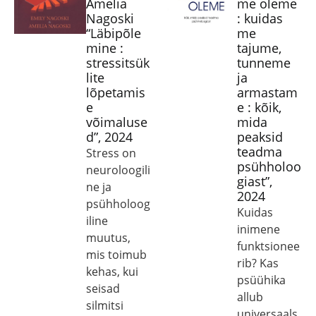
Amelia
me oleme
Nagoski
: kuidas
“Läbipõle
me
mine :
tajume,
stressitsük
tunneme
lite
ja
lõpetamis
armastam
e
e : kõik,
võimaluse
mida
d”, 2024
peaksid
teadma
Stress on
psühholoo
neuroloogili
giast”,
ne ja
2024
psühholoog
Kuidas
iline
inimene
muutus,
funktsionee
mis toimub
rib? Kas
kehas, kui
psüühika
seisad
allub
silmitsi
universaals