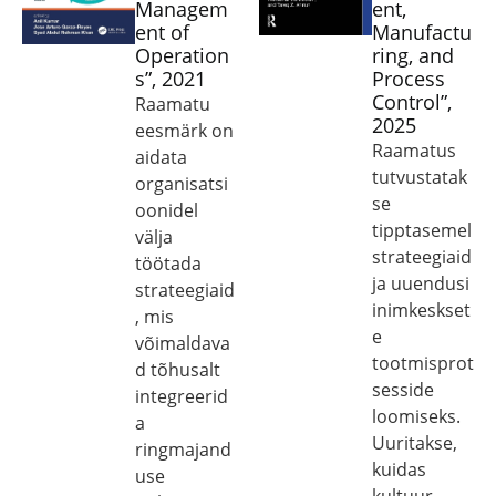
Managem
ent,
ent of
Manufactu
Operation
ring, and
s”, 2021
Process
Control”,
Raamatu
2025
eesmärk on
Raamatus
aidata
tutvustatak
organisatsi
se
oonidel
tipptasemel
välja
strateegiaid
töötada
ja uuendusi
strateegiaid
inimkeskset
, mis
e
võimaldava
tootmisprot
d tõhusalt
sesside
integreerid
loomiseks.
a
Uuritakse,
ringmajand
kuidas
use