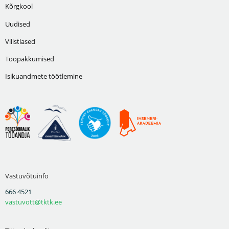
Kõrgkool
Uudised
Vilistlased
Tööpakkumised
Isikuandmete töötlemine
Vastuvõtuinfo
666 4521
vastuvott@tktk.ee