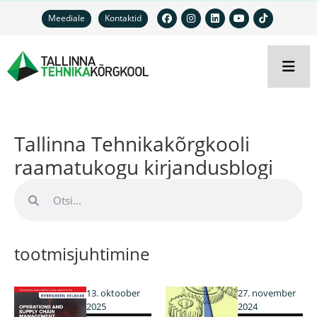
Meediale
Kontaktid
Tallinna Tehnikakõrgkooli
raamatukogu kirjandusblogi
tootmisjuhtimine
13. oktoober
27. november
2025
2024