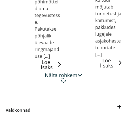
kultuur
põhimõttei
mõjutab
d oma
tunnetust ja
tegevustess
käitumist,
e.
pakkudes
Pakutakse
lugejale
põhjalik
asjakohaste
ülevaade
teooriate
ringmajand
[…]
use […]
Loe
Loe
lisaks
lisaks
Näita rohkem
Valdkonnad