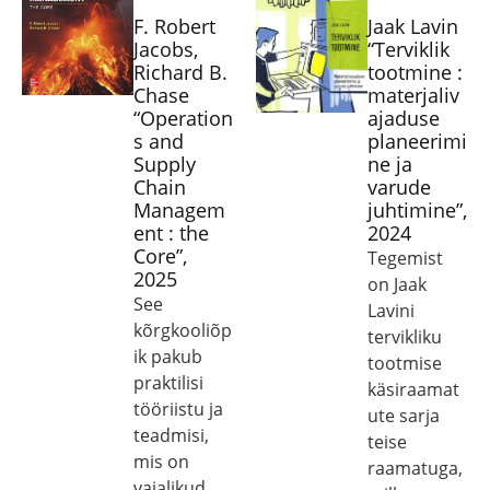
F. Robert
Jaak Lavin
Jacobs,
“Terviklik
Richard B.
tootmine :
Chase
materjaliv
“Operation
ajaduse
s and
planeerimi
Supply
ne ja
Chain
varude
Managem
juhtimine”,
ent : the
2024
Core”,
Tegemist
2025
on Jaak
See
Lavini
kõrgkooliõp
tervikliku
ik pakub
tootmise
praktilisi
käsiraamat
tööriistu ja
ute sarja
teadmisi,
teise
mis on
raamatuga,
vajalikud