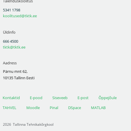
Täienduskoolitus
5341 1798
koolitused@tktk.ee
Üldinfo
666 4500
tktk@tktk.ee
Aadress
Pärnu mnt 62,
10135 Tallinn Eesti
Kontaktid
E-pood
Siseveeb
E-post
Õppejõule
TAHVEL
Moodle
Pinal
DSpace
MATLAB
2026
Tallinna Tehnikakõrgkool