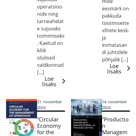
mille
operatsioo
eesmärk on
nide ning
pakkuda
tarneahelat
tootmisette
e sujuvaks
võtete kesk-
toimimiseks
ja
. Kaetud on
esmatasan
kõik
di juhtidele
olulised
põhjalik […]
valdkonnad
Loe
lisaks
[…]
Loe
lisaks
21. november
14. november
2024
2024
“Circular
“Productio
Economy
n
for the
Managem