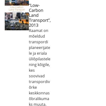
“Low-
Carbon
Land
Transport”,
2013
Raamat on
mõeldud
transpordi
planeerijate
le ja eriala
üliõpilastele
ning kõigile,
kes
soovivad
transpordiv
õrke
keskkonnas
õbralikuma
ks muuta.