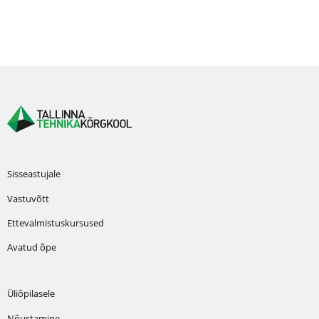
Sisseastujale
Vastuvõtt
Ettevalmistuskursused
Avatud õpe
Üliõpilasele
Nõustamine