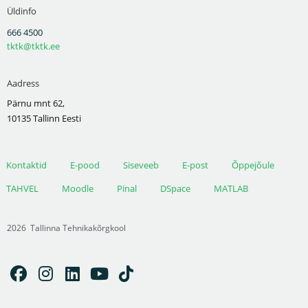
Üldinfo
666 4500
tktk@tktk.ee
Aadress
Pärnu mnt 62,
10135 Tallinn Eesti
Kontaktid
E-pood
Siseveeb
E-post
Õppejõule
TAHVEL
Moodle
Pinal
DSpace
MATLAB
2026
Tallinna Tehnikakõrgkool