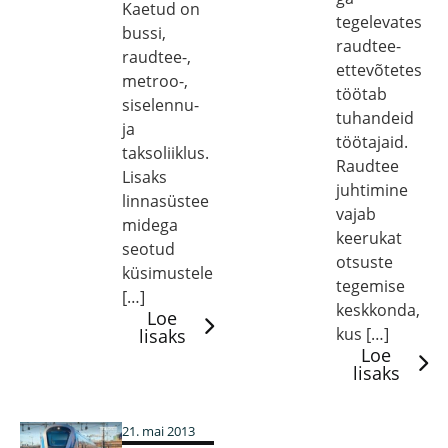
Kaetud on
tegelevates
bussi,
raudtee-
raudtee-,
ettevõtetes
metroo-,
töötab
siselennu-
tuhandeid
ja
töötajaid.
taksoliiklus.
Raudtee
Lisaks
juhtimine
linnasüstee
vajab
midega
keerukat
seotud
otsuste
küsimustele
tegemise
[…]
keskkonda,
Loe
kus […]
lisaks
Loe
lisaks
21. mai 2013