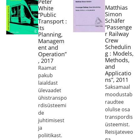
Peter
Matthias
White
Simon
“Public
Schäfer
Transport :
“Passenge
its
r Railway
Planning,
Crew
Managem
Schedulin
ent and
g : Models,
Operation”
Methods,
, 2017
and
Raamat
Applicatio
pakub
ns”, 2011
laialdast
Saksamaal
ülevaadet
moodustab
ühistranspo
raudtee
rdisüsteemi
olulise osa
de
transpordis
juhtimisest
üsteemist.
ja
Reisijateveo
poliitikast.
ga