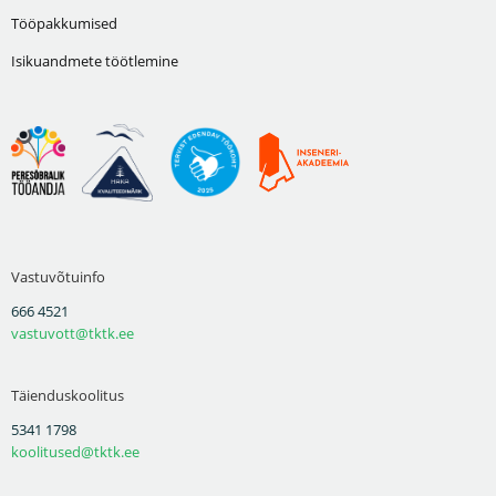
Tööpakkumised
Isikuandmete töötlemine
Vastuvõtuinfo
666 4521
vastuvott@tktk.ee
Täienduskoolitus
5341 1798
koolitused@tktk.ee