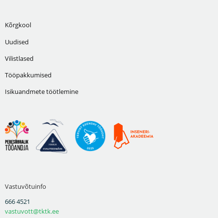
Kõrgkool
Uudised
Vilistlased
Tööpakkumised
Isikuandmete töötlemine
Vastuvõtuinfo
666 4521
vastuvott@tktk.ee