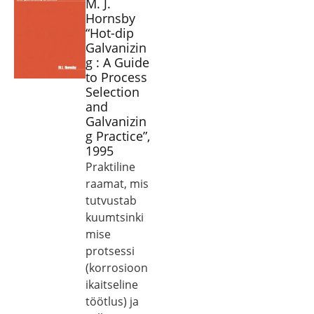
M. J.
Hornsby
“Hot-dip
Galvanizin
g : A Guide
to Process
Selection
and
Galvanizin
g Practice”,
1995
Praktiline
raamat, mis
tutvustab
kuumtsinki
mise
protsessi
(korrosioon
ikaitseline
töötlus) ja