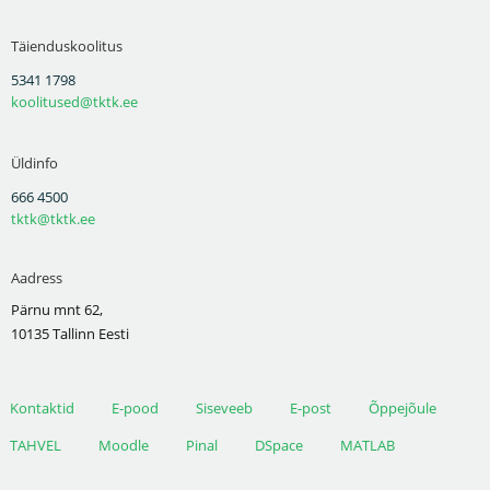
Täienduskoolitus
5341 1798
koolitused@tktk.ee
Üldinfo
666 4500
tktk@tktk.ee
Aadress
Pärnu mnt 62,
10135 Tallinn Eesti
Kontaktid
E-pood
Siseveeb
E-post
Õppejõule
TAHVEL
Moodle
Pinal
DSpace
MATLAB