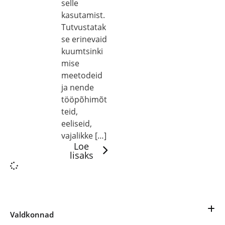
selle
kasutamist.
Tutvustatak
se erinevaid
kuumtsinki
mise
meetodeid
ja nende
tööpõhimõt
teid,
eeliseid,
vajalikke […]
Loe
lisaks
Valdkonnad