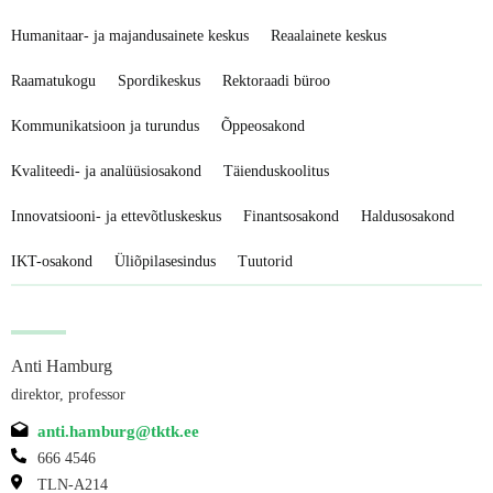
Humanitaar- ja majandusainete keskus
Reaalainete keskus
Raamatukogu
Spordikeskus
Rektoraadi büroo
Kommunikatsioon ja turundus
Õppeosakond
Kvaliteedi- ja analüüsiosakond
Täienduskoolitus
Innovatsiooni- ja ettevõtluskeskus
Finantsosakond
Haldusosakond
IKT-osakond
Üliõpilasesindus
Tuutorid
Anti Hamburg
direktor, professor
anti.hamburg@tktk.ee
666 4546
TLN-A214