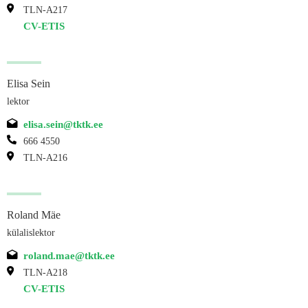
TLN-A217
CV-ETIS
Elisa Sein
lektor
elisa.sein@tktk.ee
666 4550
TLN-A216
Roland Mäe
külalislektor
roland.mae@tktk.ee
TLN-A218
CV-ETIS