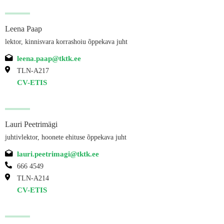
Leena Paap
lektor, kinnisvara korrashoiu õppekava juht
leena.paap@tktk.ee
TLN-A217
CV-ETIS
Lauri Peetrimägi
juhtivlektor, hoonete ehituse õppekava juht
lauri.peetrimagi@tktk.ee
666 4549
TLN-A214
CV-ETIS