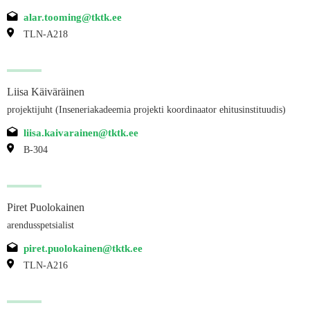
alar.tooming@tktk.ee
TLN-A218
Liisa Käiväräinen
projektijuht (Inseneriakadeemia projekti koordinaator ehitusinstituudis)
liisa.kaivarainen@tktk.ee
B-304
Piret Puolokainen
arendusspetsialist
piret.puolokainen@tktk.ee
TLN-A216