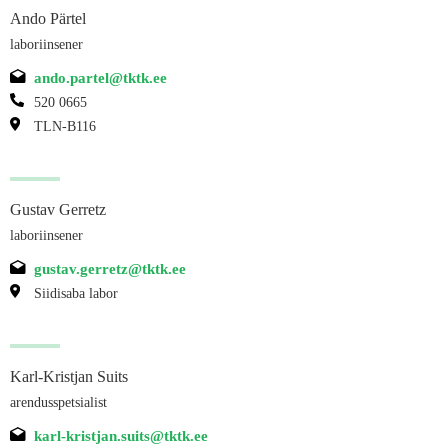
Ando Pärtel
laboriinsener
ando.partel@tktk.ee
520 0665
TLN-B116
Gustav Gerretz
laboriinsener
gustav.gerretz@tktk.ee
Siidisaba labor
Karl-Kristjan Suits
arendusspetsialist
karl-kristjan.suits@tktk.ee