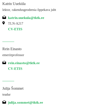
Katrin Uueküla
lektor, rakendusgeodeesia õppekava juht
katrin.uuekula@tktk.ee
TLN-A217
CV-ETIS
Rein Einasto
emeriitprofessor
rein.einasto@tktk.ee
CV-ETIS
Julija Šommet
teadur
julija.sommet@tktk.ee