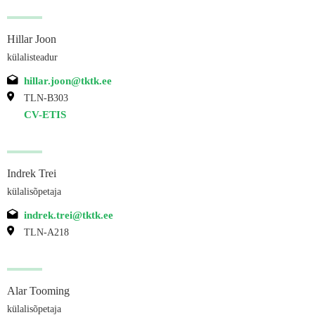
Hillar Joon
külalisteadur
hillar.joon@tktk.ee
TLN-B303
CV-ETIS
Indrek Trei
külalisõpetaja
indrek.trei@tktk.ee
TLN-A218
Alar Tooming
külalisõpetaja