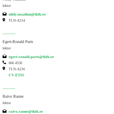
lektor
niidy.maalinn@tktk.ee
TLN-A214
Egert-Ronald Parts
lektor
egert-ronald.parts@tktk.ee
666 4550
TLN-A216
CV-ETIS
Raivo Ranne
lektor
raivo.ranne@tktk.ee