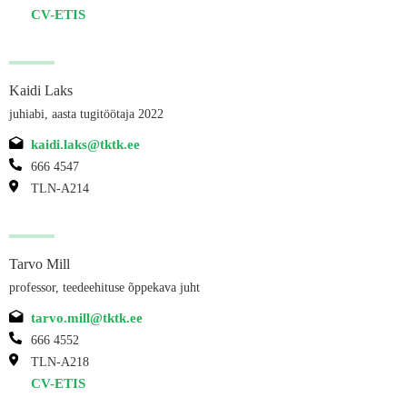
CV-ETIS
Kaidi Laks
juhiabi, aasta tugitöötaja 2022
kaidi.laks@tktk.ee
666 4547
TLN-A214
Tarvo Mill
professor, teedeehituse õppekava juht
tarvo.mill@tktk.ee
666 4552
TLN-A218
CV-ETIS