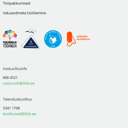
Tööpakkumised
Isikuandmete töötlemine
Vastuvõtuinfo
666 4521
vastuvott@tktk.ee
Täienduskoolitus
5341 1798
koolitused@tktk.ee