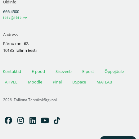
Üldinfo
666 4500
tktk@tktk.ee
Aadress
Pärnu mnt 62,
10135 Tallinn Eesti
Kontaktid
E-pood
Siseveeb
E-post
Õppejõule
TAHVEL
Moodle
Pinal
DSpace
MATLAB
2026
Tallinna Tehnikakõrgkool