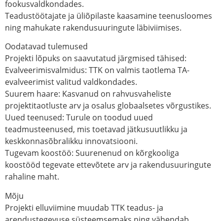
fookusvaldkondades.
Teadustöötajate ja üliõpilaste kaasamine teenusloomes
ning mahukate rakendusuuringute läbiviimises.
Oodatavad tulemused
Projekti lõpuks on saavutatud järgmised tähised:
Evalveerimisvalmidus: TTK on valmis taotlema TA-
evalveerimist valitud valdkondades.
Suurem haare: Kasvanud on rahvusvaheliste
projektitaotluste arv ja osalus globaalsetes võrgustikes.
Uued teenused: Turule on toodud uued
teadmusteenused, mis toetavad jätkusuutlikku ja
keskkonnasõbralikku innovatsiooni.
Tugevam koostöö: Suurenenud on kõrgkooliga
koostööd tegevate ettevõtete arv ja rakendusuuringute
rahaline maht.
Mõju
Projekti elluviimine muudab TTK teadus- ja
arendustegevuse süsteemsemaks ning vähendab