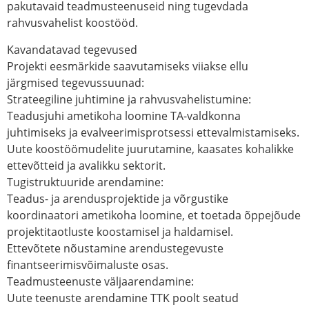
pakutavaid teadmusteenuseid ning tugevdada
rahvusvahelist koostööd.
Kavandatavad tegevused
Projekti eesmärkide saavutamiseks viiakse ellu
järgmised tegevussuunad:
Strateegiline juhtimine ja rahvusvahelistumine:
Teadusjuhi ametikoha loomine TA-valdkonna
juhtimiseks ja evalveerimisprotsessi ettevalmistamiseks.
Uute koostöömudelite juurutamine, kaasates kohalikke
ettevõtteid ja avalikku sektorit.
Tugistruktuuride arendamine:
Teadus- ja arendusprojektide ja võrgustike
koordinaatori ametikoha loomine, et toetada õppejõude
projektitaotluste koostamisel ja haldamisel.
Ettevõtete nõustamine arendustegevuste
finantseerimisvõimaluste osas.
Teadmusteenuste väljaarendamine:
Uute teenuste arendamine TTK poolt seatud