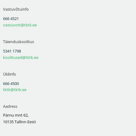
Vastuvõtuinfo
666 4521
vastuvott@tktk.ee
Täienduskoolitus
5341 1798
koolitused@tktk.ee
Üldinfo
666 4500
tktk@tktk.ee
Aadress
Pärnu mnt 62,
10135 Tallinn Eesti