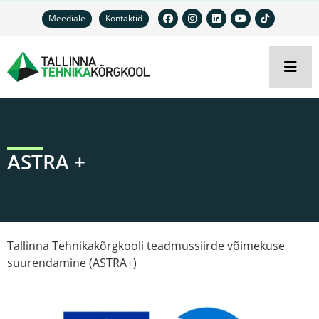
Meediale
Kontaktid
ASTRA +
Tallinna Tehnikakõrgkooli teadmussiirde võimekuse
suurendamine (ASTRA+)