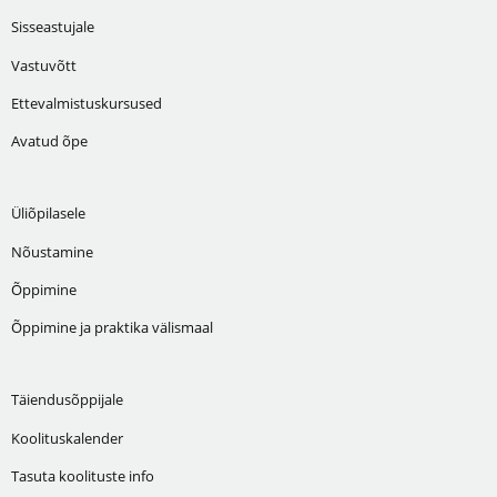
Sisseastujale
Vastuvõtt
Ettevalmistuskursused
Avatud õpe
Üliõpilasele
Nõustamine
Õppimine
Õppimine ja praktika välismaal
Täiendusõppijale
Koolituskalender
Tasuta koolituste info