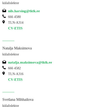
külalislektor
nils.harsing@tktk.ee
666 4580
TLN-A314
CV-ETIS
Natalja Maksimova
külalislektor
natalja.maksimova@tktk.ee
666 4582
TLN-A316
CV-ETIS
Svetlana Mihhailova
külalislektor