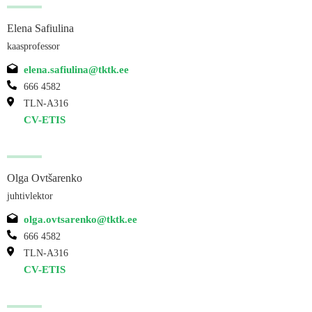
Elena Safiulina
kaasprofessor
elena.safiulina@tktk.ee
666 4582
TLN-A316
CV-ETIS
Olga Ovtšarenko
juhtivlektor
olga.ovtsarenko@tktk.ee
666 4582
TLN-A316
CV-ETIS