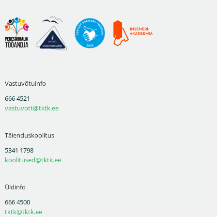
Vastuvõtuinfo
666 4521
vastuvott@tktk.ee
Täienduskoolitus
5341 1798
koolitused@tktk.ee
Üldinfo
666 4500
tktk@tktk.ee