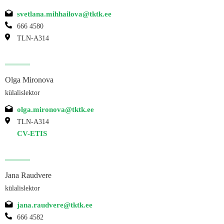
svetlana.mihhailova@tktk.ee
666 4580
TLN-A314
Olga Mironova
külalislektor
olga.mironova@tktk.ee
TLN-A314
CV-ETIS
Jana Raudvere
külalislektor
jana.raudvere@tktk.ee
666 4582