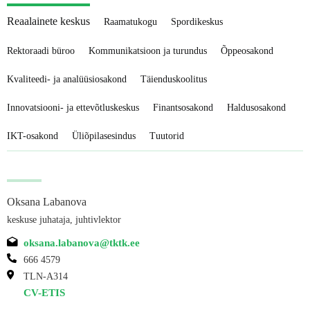
Reaalainete keskus
Raamatukogu
Spordikeskus
Rektoraadi büroo
Kommunikatsioon ja turundus
Õppeosakond
Kvaliteedi- ja analüüsiosakond
Täienduskoolitus
Innovatsiooni- ja ettevõtluskeskus
Finantsosakond
Haldusosakond
IKT-osakond
Üliõpilasesindus
Tuutorid
Oksana Labanova
keskuse juhataja, juhtivlektor
oksana.labanova@tktk.ee
666 4579
TLN-A314
CV-ETIS