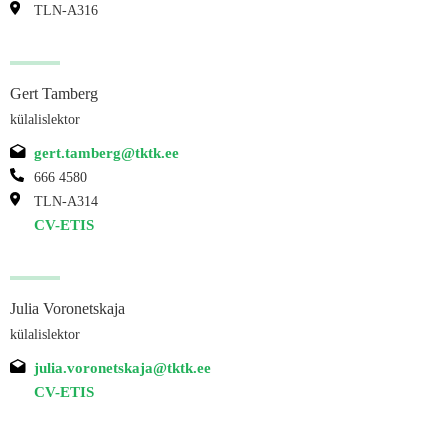
TLN-A316
Gert Tamberg
külalislektor
gert.tamberg@tktk.ee
666 4580
TLN-A314
CV-ETIS
Julia Voronetskaja
külalislektor
julia.voronetskaja@tktk.ee
CV-ETIS