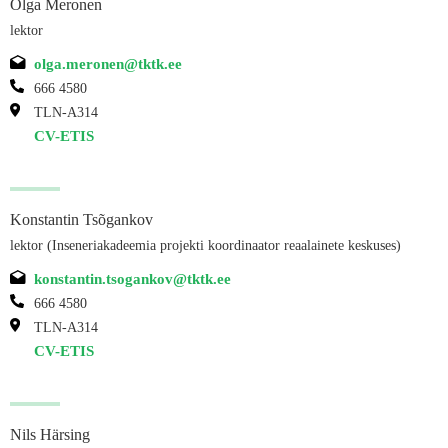
Olga Meronen
lektor
olga.meronen@tktk.ee
666 4580
TLN-A314
CV-ETIS
Konstantin Tsõgankov
lektor (Inseneriakadeemia projekti koordinaator reaalainete keskuses)
konstantin.tsogankov@tktk.ee
666 4580
TLN-A314
CV-ETIS
Nils Härsing